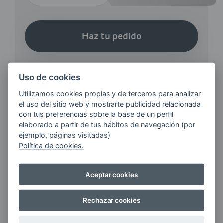
Haz tu pedido
Uso de cookies
Utilizamos cookies propias y de terceros para analizar
el uso del sitio web y mostrarte publicidad relacionada
¿QUIERES ESTAR AL DÍA DE
con tus preferencias sobre la base de un perfil
LAS
elaborado a partir de tus hábitos de navegación (por
ejemplo, páginas visitadas).
ÚLTIMAS NOVEDADES?
Política de cookies.
E-MAIL
Aceptar cookies
Rechazar cookies
Quiero recibir las últimas novedades de AVIA