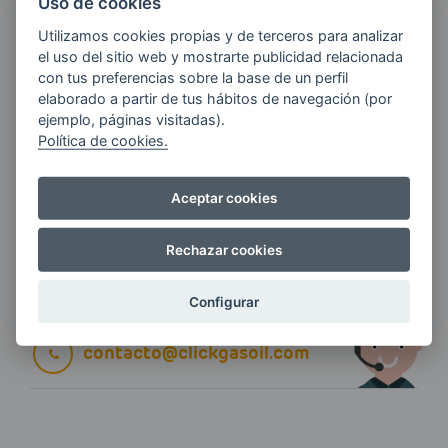
Uso de cookies
Utilizamos cookies propias y de terceros para analizar
E-MAIL
el uso del sitio web y mostrarte publicidad relacionada
con tus preferencias sobre la base de un perfil
elaborado a partir de tus hábitos de navegación (por
ejemplo, páginas visitadas).
Quiero recibir las últimas novedades de AVIA
Política de cookies.
ENERGIAS por cualquier medio, incluido
electrónico.
Más información
Aceptar cookies
Rechazar cookies
Si tienes alguna duda durante el
Configurar
pedido escríbenos a:
contacto@clickgasoil.com