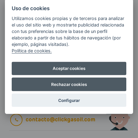
ÚLTIMAS NOVEDADES?
Uso de cookies
Utilizamos cookies propias y de terceros para analizar
E-MAIL
el uso del sitio web y mostrarte publicidad relacionada
con tus preferencias sobre la base de un perfil
elaborado a partir de tus hábitos de navegación (por
ejemplo, páginas visitadas).
Política de cookies.
Quiero recibir las últimas novedades de AVIA
ENERGIAS por cualquier medio, incluido
electrónico.
Más información
Aceptar cookies
Rechazar cookies
Si tienes alguna duda durante el
Configurar
pedido escríbenos a:
contacto@clickgasoil.com