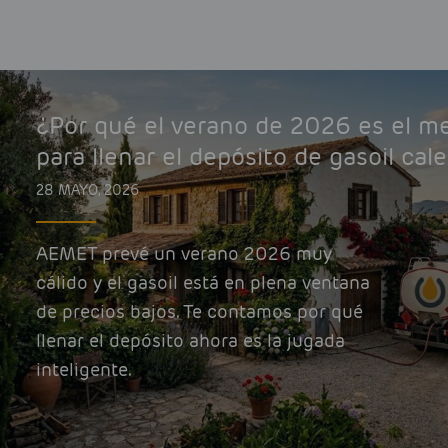
¿Por qué el verano de 2026 es el 
para llenar el depósito de gasoil cal
28 MAYO, 2026
AEMET prevé un verano 2026 muy
cálido y el gasoil está en plena ventana
de precios bajos. Te contamos por qué
llenar el depósito ahora es la jugada
inteligente.