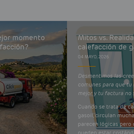
mejor momento
Mitos vs. Realid
efacción?
calefacción de g
04 MAYO, 2026
Desmentimos las cree
comunes para que tu 
mejor y tu factura no 
Cuando se trata de ca
gasoil, circulan much
parecen lógicas pero q
pueden estar costánd