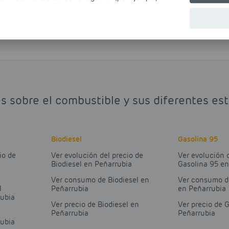
s sobre el combustible y sus diferentes es
Biodiesel
Gasolina 95
io de
Ver evolución del precio de
Ver evolución 
Biodiesel en Peñarrubia
Gasolina 95 en
Ver consumo de Biodiesel en
Ver consumo d
l
Peñarrubia
en Peñarrubia
rubia
Ver precio de Biodiesel en
Ver precio de 
Peñarrubia
Peñarrubia
rubia