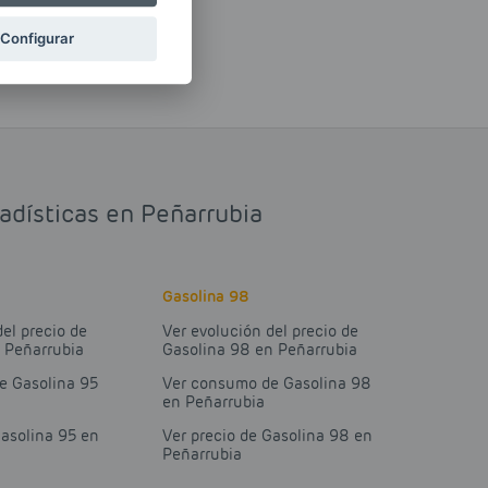
Configurar
tadísticas en Peñarrubia
Gasolina 98
del precio de
Ver evolución del precio de
 Peñarrubia
Gasolina 98 en Peñarrubia
e Gasolina 95
Ver consumo de Gasolina 98
en Peñarrubia
Gasolina 95 en
Ver precio de Gasolina 98 en
Peñarrubia