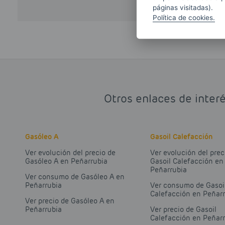
páginas visitadas).
Política de cookies.
Otros enlaces de interé
Gasóleo A
Gasoil Calefacción
Ver evolución del precio de
Ver evolución del prec
Gasóleo A en Peñarrubia
Gasoil Calefacción en
Peñarrubia
Ver consumo de Gasóleo A en
Peñarrubia
Ver consumo de Gasoi
Calefacción en Peñar
Ver precio de Gasóleo A en
Peñarrubia
Ver precio de Gasoil
Calefacción en Peñar