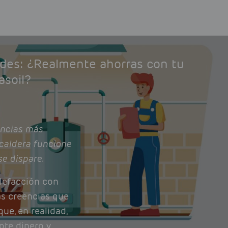
ades: ¿Realmente ahorras con tu
asoil?
ncias más
caldera funcione
se dispare.
lefacción con
as creencias que
ue, en realidad,
ote dinero y