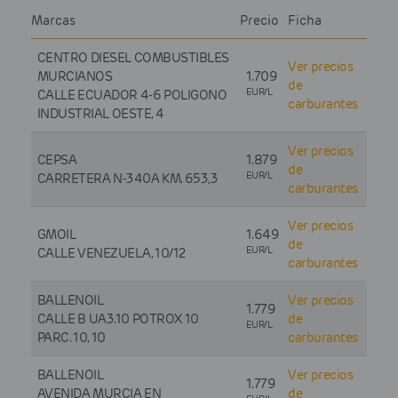
Marcas
Precio
Ficha
CENTRO DIESEL COMBUSTIBLES
Ver precios
MURCIANOS
1.709
de
EUR/L
CALLE ECUADOR 4-6 POLIGONO
carburantes
INDUSTRIAL OESTE, 4
Ver precios
CEPSA
1.879
de
EUR/L
CARRETERA N-340A KM. 653,3
carburantes
Ver precios
GMOIL
1.649
de
EUR/L
CALLE VENEZUELA, 10/12
carburantes
BALLENOIL
Ver precios
1.779
CALLE B UA3.10 POTROX 10
de
EUR/L
PARC. 10, 10
carburantes
BALLENOIL
Ver precios
1.779
AVENIDA MURCIA EN
de