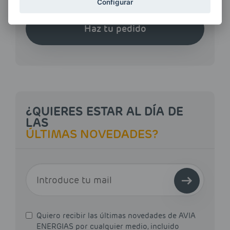
Configurar
Haz tu pedido
¿QUIERES ESTAR AL DÍA DE
LAS
ÚLTIMAS NOVEDADES?
E-MAIL
Quiero recibir las últimas novedades de AVIA
ENERGIAS por cualquier medio, incluido