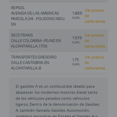
REPSOL
Ver precios
AVENIDA DE LAS AMERICAS
1.889
de
EUR/L
PARCELA 2/4 - POLIGONO INDU,
carburantes
SN
SECOTRANS
Ver precios
1.639
CALLE COLOMBIA -PG.IND EN
de
EUR/L
ALCANTARILLA, 1706
carburantes
TRANSPORTES GREGORIO
Ver precios
1.75
CALLE CANTABRIA EN
de
EUR/L
ALCANTARILLA, 8
carburantes
El gasóleo A es un combustible ideado para
abastecer los modernos motores diesel tanto
de los vehículos pesados como vehículos
ligeros. Dentro de la denominación de Gasóleo
A, también llamado Gasóleo Automoción,
podemos encontrar en España el Gasóleo A o