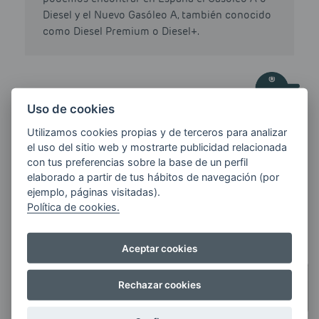
Diesel y el Nuevo Gasóleo A, también conocido
como Diesel Premium o Diesel+.
Uso de cookies
HAZ TU PEDIDO DE
GASOIL CALEFACCIÓN
Utilizamos cookies propias y de terceros para analizar
el uso del sitio web y mostrarte publicidad relacionada
con tus preferencias sobre la base de un perfil
elaborado a partir de tus hábitos de navegación (por
CÓDIGO POSTAL / MUNICIPIO
ejemplo, páginas visitadas).
Política de cookies.
Aceptar cookies
CANTIDAD
Rechazar cookies
CUANTOS MÁS LITROS
PIDAS,
MÁS AHORRAS