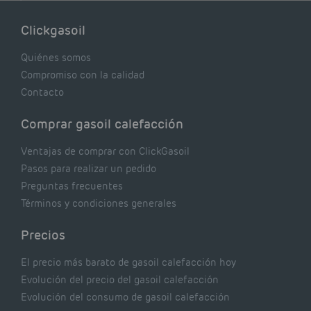
lógicas pero que, en realidad, pueden estar
costándote dinero y afectando el rendimiento
Clickgasoil
de tu caldera. Pocas se contrastan con lo que
realmente dicen los expertos.
Quiénes somos
Compromiso con la calidad
Contacto
Comprar gasoil calefacción
Ventajas de comprar con ClickGasoil
Pasos para realizar un pedido
Preguntas frecuentes
Términos y condiciones generales
Precios
El precio más barato de gasoil calefacción hoy
Evolución del precio del gasoil calefacción
Evolución del consumo de gasoil calefacción