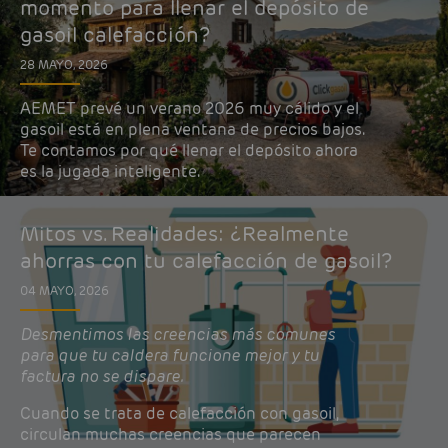
momento para llenar el depósito de
gasoil calefacción?
28 MAYO, 2026
AEMET prevé un verano 2026 muy cálido y el
gasoil está en plena ventana de precios bajos.
Te contamos por qué llenar el depósito ahora
es la jugada inteligente.
Mitos vs. Realidades: ¿Realmente
ahorras con tu calefacción de gasoil?
04 MAYO, 2026
Desmentimos las creencias más comunes
para que tu caldera funcione mejor y tu
factura no se dispare.
Cuando se trata de calefacción con gasoil,
circulan muchas creencias que parecen