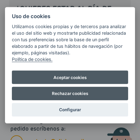
¿QUIERES ESTAR AL DÍA DE
LAS
Uso de cookies
ÚLTIMAS NOVEDADES?
Utilizamos cookies propias y de terceros para analizar
el uso del sitio web y mostrarte publicidad relacionada
con tus preferencias sobre la base de un perfil
E-MAIL
elaborado a partir de tus hábitos de navegación (por
ejemplo, páginas visitadas).
Política de cookies.
Quiero recibir las últimas novedades de AVIA
Aceptar cookies
ENERGIAS por cualquier medio, incluido
electrónico.
Más información
Rechazar cookies
Configurar
Si tienes alguna duda durante el
pedido escríbenos a: