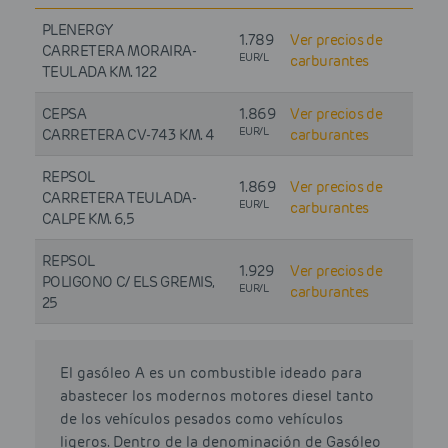
PLENERGY
1.789
Ver precios de
CARRETERA MORAIRA-
EUR/L
carburantes
TEULADA KM. 122
CEPSA
1.869
Ver precios de
EUR/L
CARRETERA CV-743 KM. 4
carburantes
REPSOL
1.869
Ver precios de
CARRETERA TEULADA-
EUR/L
carburantes
CALPE KM. 6,5
REPSOL
1.929
Ver precios de
POLIGONO C/ ELS GREMIS,
EUR/L
carburantes
25
El gasóleo A es un combustible ideado para
abastecer los modernos motores diesel tanto
de los vehículos pesados como vehículos
ligeros. Dentro de la denominación de Gasóleo