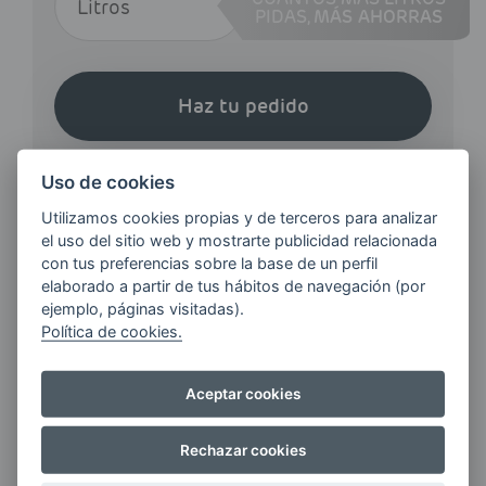
PIDAS,
MÁS AHORRAS
Haz tu pedido
Uso de cookies
Utilizamos cookies propias y de terceros para analizar
el uso del sitio web y mostrarte publicidad relacionada
con tus preferencias sobre la base de un perfil
¿QUIERES ESTAR AL DÍA DE
elaborado a partir de tus hábitos de navegación (por
LAS
ejemplo, páginas visitadas).
ÚLTIMAS NOVEDADES?
Política de cookies.
Aceptar cookies
E-MAIL
Rechazar cookies