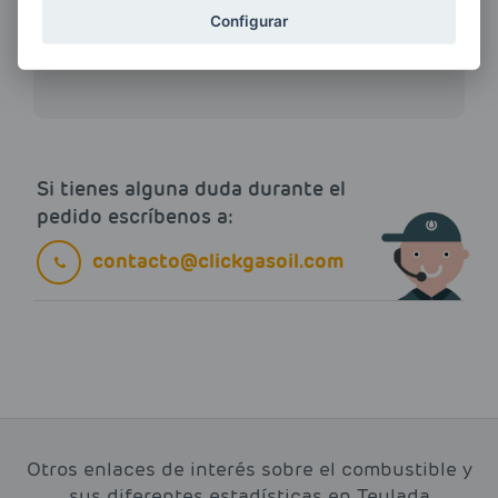
Quiero recibir las últimas novedades de AVIA
Configurar
ENERGIAS por cualquier medio, incluido
electrónico.
Más información
Si tienes alguna duda durante el
pedido escríbenos a:
contacto@clickgasoil.com
Otros enlaces de interés sobre el combustible y
sus diferentes estadísticas en Teulada