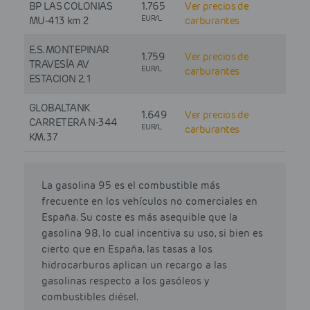
BP LAS COLONIAS
1.765
Ver precios de
EUR/L
MU-413 km 2
carburantes
E.S. MONTEPINAR
1.759
Ver precios de
TRAVESÍA AV
EUR/L
carburantes
ESTACION 2, 1
GLOBALTANK
1.649
Ver precios de
CARRETERA N-344
EUR/L
carburantes
KM. 37
La gasolina 95 es el combustible más
frecuente en los vehículos no comerciales en
España. Su coste es más asequible que la
gasolina 98, lo cual incentiva su uso, si bien es
cierto que en España, las tasas a los
hidrocarburos aplican un recargo a las
gasolinas respecto a los gasóleos y
combustibles diésel.