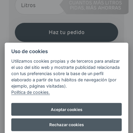
CUANTOS MÁS LITROS
PIDAS,
MÁS AHORRAS
Haz tu pedido
Uso de cookies
Utilizamos cookies propias y de terceros para analizar
el uso del sitio web y mostrarte publicidad relacionada
con tus preferencias sobre la base de un perfil
¿QUIERES ESTAR AL DÍA DE
elaborado a partir de tus hábitos de navegación (por
LAS
ejemplo, páginas visitadas).
ÚLTIMAS NOVEDADES?
Política de cookies.
Aceptar cookies
E-MAIL
Rechazar cookies