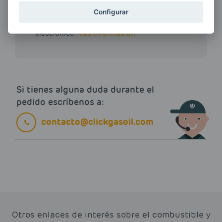
Configurar
Quiero recibir las últimas novedades de AVIA
ENERGIAS por cualquier medio, incluido
electrónico.
Más información
Si tienes alguna duda durante el
pedido escríbenos a:
contacto@clickgasoil.com
Otros enlaces de interés sobre el combustible y