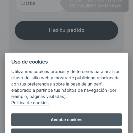
CUANTOS MÁS LITROS
PIDAS,
MÁS AHORRAS
Haz tu pedido
Uso de cookies
Utilizamos cookies propias y de terceros para analizar
¿QUIERES ESTAR AL DÍA DE
el uso del sitio web y mostrarte publicidad relacionada
LAS
con tus preferencias sobre la base de un perfil
ÚLTIMAS NOVEDADES?
elaborado a partir de tus hábitos de navegación (por
ejemplo, páginas visitadas).
Política de cookies.
E-MAIL
Aceptar cookies