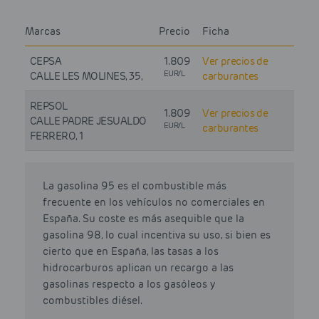
Marcas
Precio
Ficha
CEPSA
1.809
Ver precios de
EUR/L
CALLE LES MOLINES, 35,
carburantes
REPSOL
1.809
Ver precios de
CALLE PADRE JESUALDO
EUR/L
carburantes
FERRERO, 1
La gasolina 95 es el combustible más
frecuente en los vehículos no comerciales en
España. Su coste es más asequible que la
gasolina 98, lo cual incentiva su uso, si bien es
cierto que en España, las tasas a los
hidrocarburos aplican un recargo a las
gasolinas respecto a los gasóleos y
combustibles diésel.