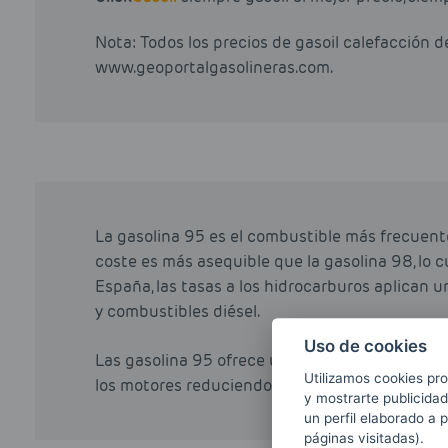
Nota: Todos los precios de gasoil calefacción 
www.geoportalgasolineras.com.
La gasolina 95 es el combustible más frecuent
coste es más asequible que la gasolina 98, lo cu
España, las tasas a los hidrocarburos aplican u
y combustibles diésel.
Uso de cookies
Las gasolina 95 ofrece un mejor rendimiento qu
Utilizamos cookies pro
los motores reduciendo las cantidades de azuf
y mostrarte publicidad
un perfil elaborado a 
páginas visitadas).