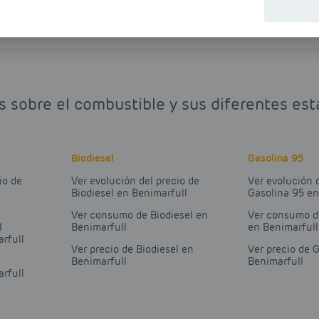
s sobre el combustible y sus diferentes est
Biodiesel
Gasolina 95
io de
Ver evolución del precio de
Ver evolución 
Biodiesel en Benimarfull
Gasolina 95 en
Ver consumo de Biodiesel en
Ver consumo d
l
Benimarfull
en Benimarfull
rfull
Ver precio de Biodiesel en
Ver precio de 
Benimarfull
Benimarfull
rfull