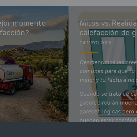
mejor momento
Mitos vs. Realid
efacción?
calefacción de g
04 MAYO, 2026
Desmentimos las cree
comunes para que tu 
mejor y tu factura no 
Cuando se trata de ca
gasoil, circulan much
parecen lógicas pero q
pueden estar costánd
afectando el rendimie