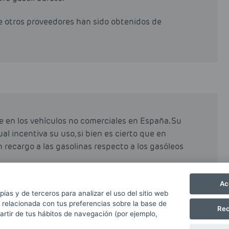
de otros proveedores han sido obtenidos de
e en los vehículos no comerciales en España. Su
al incentiva su uso, si bien es cierto que en
n recargo a las gasolinas respecto a los gasóleos
e el gasóleo y diésel, y ayuda a mantener limpios
Ac
pias y de terceros para analizar el uso del sitio web
re emitidas.
 relacionada con tus preferencias sobre la base de
Rec
partir de tus hábitos de navegación (por ejemplo,