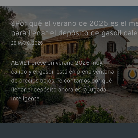
¿Por qué el verano de 2026 es el 
para llenar el depósito de gasoil cal
28 MAYO, 2026
AEMET prevé un verano 2026 muy
cálido y el gasoil está en plena ventana
de precios bajos. Te contamos por qué
llenar el depósito ahora es la jugada
inteligente.