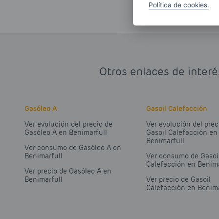
Política de cookies.
Otros enlaces de interé
Gasóleo A
Gasoil Calefacción
Ver evolución del precio de
Ver evolución del prec
Gasóleo A en Benimarfull
Gasoil Calefacción en
Benimarfull
Ver consumo de Gasóleo A en
Benimarfull
Ver consumo de Gasoi
Calefacción en Benima
Ver precio de Gasóleo A en
Benimarfull
Ver precio de Gasoil
Calefacción en Benima