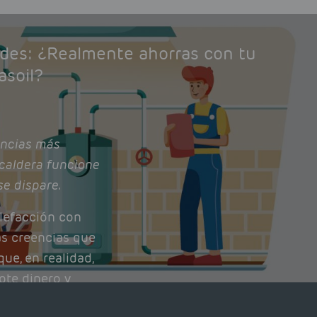
ades: ¿Realmente ahorras con tu
asoil?
ncias más
caldera funcione
se dispare.
lefacción con
as creencias que
ue, en realidad,
ote dinero y
nto de tu caldera.