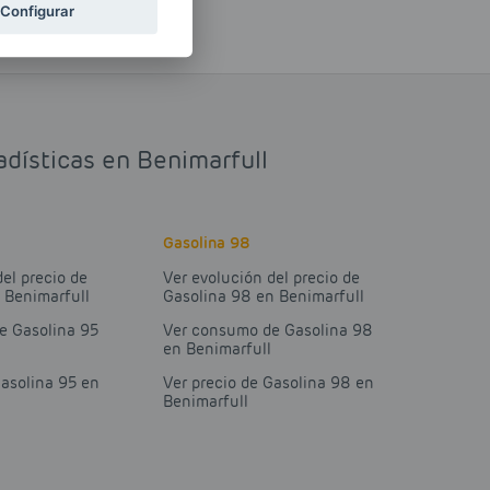
Configurar
adísticas en Benimarfull
Gasolina 98
del precio de
Ver evolución del precio de
 Benimarfull
Gasolina 98 en Benimarfull
e Gasolina 95
Ver consumo de Gasolina 98
en Benimarfull
Gasolina 95 en
Ver precio de Gasolina 98 en
Benimarfull