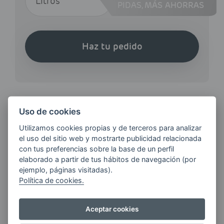
PIDAS,
MÁS AHORRAS
Haz tu pedido
Uso de cookies
¿QUIERES ESTAR AL DÍA DE
Utilizamos cookies propias y de terceros para analizar
LAS
el uso del sitio web y mostrarte publicidad relacionada
ÚLTIMAS NOVEDADES?
con tus preferencias sobre la base de un perfil
elaborado a partir de tus hábitos de navegación (por
ejemplo, páginas visitadas).
Política de cookies.
E-MAIL
Aceptar cookies