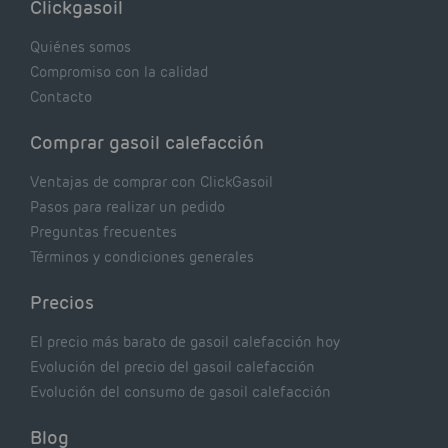
Clickgasoil
de tu caldera. Pocas se contrastan con lo que
realmente dicen los expertos.
Quiénes somos
Compromiso con la calidad
Contacto
Comprar gasoil calefacción
Ventajas de comprar con ClickGasoil
Pasos para realizar un pedido
Preguntas frecuentes
Términos y condiciones generales
Precios
El precio más barato de gasoil calefacción hoy
Evolución del precio del gasoil calefacción
Evolución del consumo de gasoil calefacción
Blog