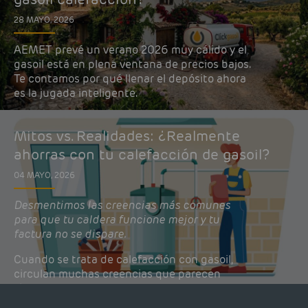
28 MAYO, 2026
AEMET prevé un verano 2026 muy cálido y el
gasoil está en plena ventana de precios bajos.
Te contamos por qué llenar el depósito ahora
es la jugada inteligente.
Mitos vs. Realidades: ¿Realmente
ahorras con tu calefacción de gasoil?
04 MAYO, 2026
Desmentimos las creencias más comunes
para que tu caldera funcione mejor y tu
factura no se dispare.
Cuando se trata de calefacción con gasoil,
circulan muchas creencias que parecen
lógicas pero que, en realidad, pueden estar
costándote dinero y afectando el rendimiento