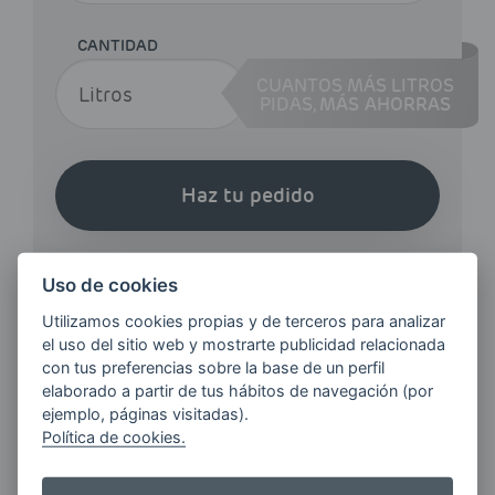
CANTIDAD
CUANTOS MÁS LITROS
PIDAS,
MÁS AHORRAS
Haz tu pedido
Uso de cookies
Utilizamos cookies propias y de terceros para analizar
el uso del sitio web y mostrarte publicidad relacionada
¿QUIERES ESTAR AL DÍA DE
con tus preferencias sobre la base de un perfil
elaborado a partir de tus hábitos de navegación (por
LAS
ejemplo, páginas visitadas).
ÚLTIMAS NOVEDADES?
Política de cookies.