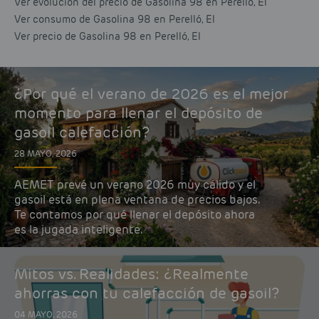
Ver evolución del precio de Gasolina 98 en Perelló, El
Ver consumo de Gasolina 98 en Perelló, El
Ver precio de Gasolina 98 en Perelló, El
¿Por qué el verano de 2026 es el mejor
momento para llenar el depósito de
gasoil calefacción?
28 MAYO, 2026
AEMET prevé un verano 2026 muy cálido y el
gasoil está en plena ventana de precios bajos.
Te contamos por qué llenar el depósito ahora
es la jugada inteligente.
Mitos vs. Realidades: ¿Realmente
ahorras con tu calefacción de gasoil?
04 MAYO, 2026