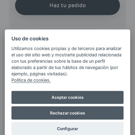
Haz tu pedido
Uso de cookies
Utilizamos cookies propias y de terceros para analizar
¿QUIERES ESTAR AL DÍA DE
el uso del sitio web y mostrarte publicidad relacionada
LAS
con tus preferencias sobre la base de un perfil
ÚLTIMAS NOVEDADES?
elaborado a partir de tus hábitos de navegación (por
ejemplo, páginas visitadas).
Política de cookies.
E-MAIL
Aceptar cookies
Rechazar cookies
Quiero recibir las últimas novedades de AVIA
ENERGIAS por cualquier medio, incluido
electrónico.
Más información
Configurar