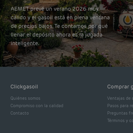
AEMET prevé un verano 2026 muy
cálido y el gasoil está en plena ventana
de precios bajos. Te contamos por qué
llenar el depósito ahora es la jugada
inteligente.
Clickgasoil
Comprar g
Quiénes somos
Ventajas de 
Compromiso con la calidad
Pasos para r
Contacto
Preguntas f
Términos y c