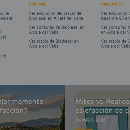
Biodiesel
Gasolina 95
io de
Ver evolución del precio de
Ver evolución 
 Alcalá
Biodiesel en Alcalá del Valle
Gasolina 95 en
Ver consumo de Biodiesel en
Ver consumo d
l
Alcalá del Valle
en Alcalá del V
 del
Ver precio de Biodiesel en
Ver precio de 
Alcalá del Valle
Alcalá del Vall
 del
mejor momento
Mitos vs. Realid
efacción?
calefacción de g
04 MAYO, 2026