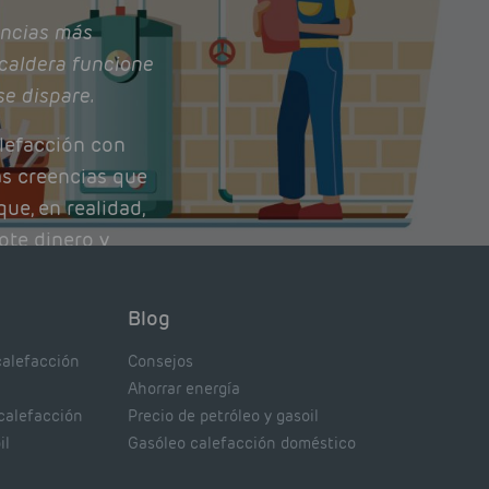
ncias más
caldera funcione
se dispare.
lefacción con
as creencias que
ue, en realidad,
ote dinero y
nto de tu caldera.
con lo que
Blog
xpertos.
calefacción
Consejos
Ahorrar energía
 calefacción
Precio de petróleo y gasoil
il
Gasóleo calefacción doméstico