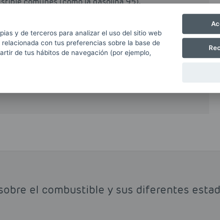
stible comunes (como la gasolina 95).
Ac
bonilla en el interior de los cilindros del motor
pias y de terceros para analizar el uso del sitio web
 aumentando notablemente su duración y
 relacionada con tus preferencias sobre la base de
Rec
 por tanto, seguir las instrucciones del
partir de tus hábitos de navegación (por ejemplo,
ere el uso de gasolina 98. La principal
omparado con el precio de las gasolina 95 o el
sobre el combustible y sus diferentes estadí