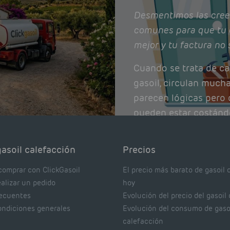
Desmentimos las cree
comunes para que tu 
mejor y tu factura no 
Cuando se trata de ca
gasoil, circulan much
parecen lógicas pero q
pueden estar costánd
afectando el rendimie
Pocas se contrastan 
asoil calefacción
Precios
realmente dicen los e
comprar con ClickGasoil
El precio más barato de gasoil 
ealizar un pedido
hoy
recuentes
Evolución del precio del gasoil
ondiciones generales
Evolución del consumo de gaso
calefacción