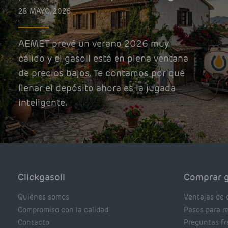
28 MAYO, 2026
AEMET prevé un verano 2026 muy
cálido y el gasoil está en plena ventana
de precios bajos. Te contamos por qué
llenar el depósito ahora es la jugada
inteligente.
Clickgasoil
Comprar g
Quiénes somos
Ventajas de 
Compromiso con la calidad
Pasos para r
Contacto
Preguntas f