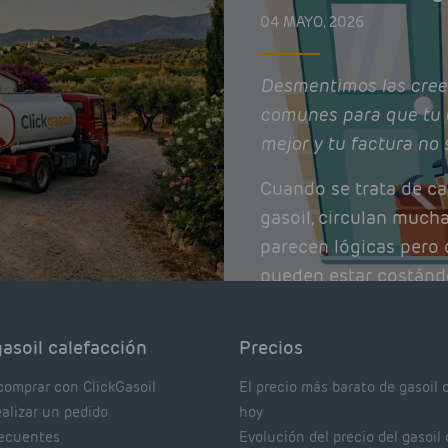
04 MAYO, 2026
Desmentimos las cree
comunes para que tu 
mejor y tu factura no 
Cuando se trata de ca
gasoil, circulan much
parecen lógicas pero q
pueden estar costánd
afectando el rendimie
Pocas se contrastan 
asoil calefacción
Precios
realmente dicen los e
comprar con ClickGasoil
El precio más barato de gasoil 
ealizar un pedido
hoy
recuentes
Evolución del precio del gasoil