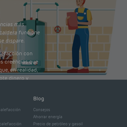
ncias más
caldera funcione
se dispare.
lefacción con
as creencias que
ue, en realidad,
ote dinero y
nto de tu caldera.
con lo que
Blog
xpertos.
calefacción
Consejos
Ahorrar energía
 calefacción
Precio de petróleo y gasoil