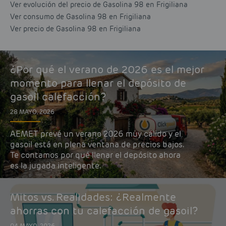
Ver evolución del precio de Gasolina 98 en Frigiliana
Ver consumo de Gasolina 98 en Frigiliana
Ver precio de Gasolina 98 en Frigiliana
¿Por qué el verano de 2026 es el mejor
momento para llenar el depósito de
gasoil calefacción?
28 MAYO, 2026
AEMET prevé un verano 2026 muy cálido y el
gasoil está en plena ventana de precios bajos.
Te contamos por qué llenar el depósito ahora
es la jugada inteligente.
Mitos vs. Realidades: ¿Realmente
ahorras con tu calefacción de gasoil?
04 MAYO, 2026