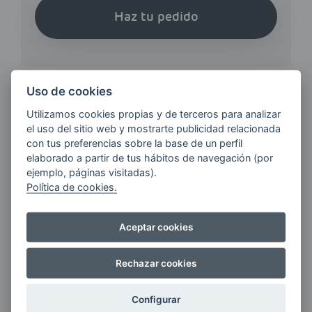
Haz tu pedido
Uso de cookies
Utilizamos cookies propias y de terceros para analizar
¿QUIERES ESTAR AL DÍA DE
el uso del sitio web y mostrarte publicidad relacionada
LAS
con tus preferencias sobre la base de un perfil
ÚLTIMAS NOVEDADES?
elaborado a partir de tus hábitos de navegación (por
ejemplo, páginas visitadas).
Política de cookies.
E-MAIL
Aceptar cookies
Rechazar cookies
Quiero recibir las últimas novedades de AVIA
ENERGIAS por cualquier medio, incluido
Configurar
electrónico.
Más información