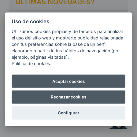
ÚLTIMAS NOVEDADES?
Uso de cookies
E-MAIL
Utilizamos cookies propias y de terceros para analizar
el uso del sitio web y mostrarte publicidad relacionada
con tus preferencias sobre la base de un perfil
Quiero recibir las últimas novedades de AVIA
elaborado a partir de tus hábitos de navegación (por
ENERGIAS por cualquier medio, incluido
ejemplo, páginas visitadas).
electrónico.
Más información
Política de cookies.
Aceptar cookies
Rechazar cookies
Si tienes alguna duda durante el
pedido escríbenos a:
Configurar
contacto@clickgasoil.com