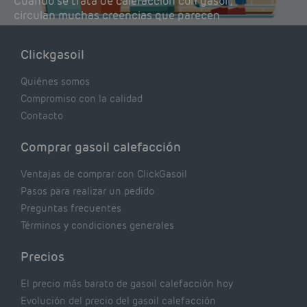
Cuando se trata de calefacción con gasoil,
circulan muchas creencias que parecen
lógicas pero que, en realidad, pueden estar
costándote dinero y afectando el rendimiento
Clickgasoil
de tu caldera. Pocas se contrastan con lo que
realmente dicen los expertos.
Quiénes somos
Compromiso con la calidad
Contacto
Comprar gasoil calefacción
Ventajas de comprar con ClickGasoil
Pasos para realizar un pedido
Preguntas frecuentes
Términos y condiciones generales
Precios
El precio más barato de gasoil calefacción hoy
Evolución del precio del gasoil calefacción