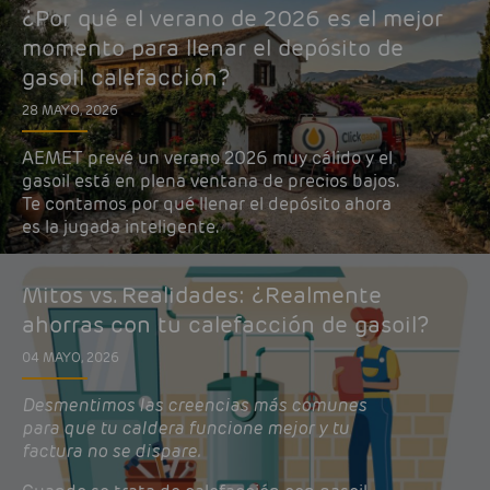
¿Por qué el verano de 2026 es el mejor
momento para llenar el depósito de
gasoil calefacción?
28 MAYO, 2026
AEMET prevé un verano 2026 muy cálido y el
gasoil está en plena ventana de precios bajos.
Te contamos por qué llenar el depósito ahora
es la jugada inteligente.
Mitos vs. Realidades: ¿Realmente
ahorras con tu calefacción de gasoil?
04 MAYO, 2026
Desmentimos las creencias más comunes
para que tu caldera funcione mejor y tu
factura no se dispare.