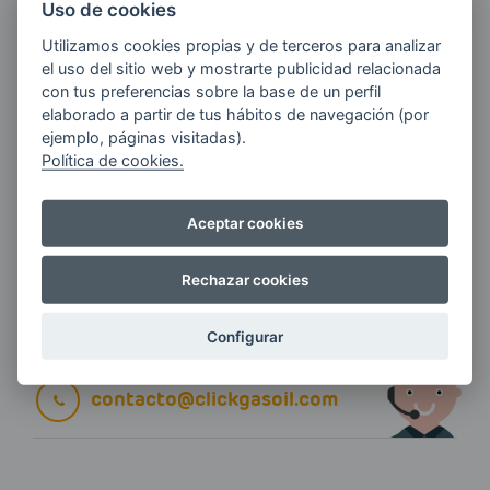
Uso de cookies
Utilizamos cookies propias y de terceros para analizar
E-MAIL
el uso del sitio web y mostrarte publicidad relacionada
con tus preferencias sobre la base de un perfil
elaborado a partir de tus hábitos de navegación (por
ejemplo, páginas visitadas).
Quiero recibir las últimas novedades de AVIA
Política de cookies.
ENERGIAS por cualquier medio, incluido
electrónico.
Más información
Aceptar cookies
Rechazar cookies
Si tienes alguna duda durante el
Configurar
pedido escríbenos a:
contacto@clickgasoil.com