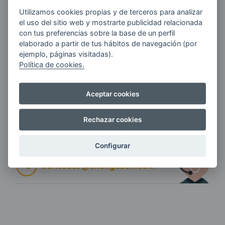
E-MAIL
Utilizamos cookies propias y de terceros para analizar
el uso del sitio web y mostrarte publicidad relacionada
con tus preferencias sobre la base de un perfil
elaborado a partir de tus hábitos de navegación (por
ejemplo, páginas visitadas).
Quiero recibir las últimas novedades de AVIA
Política de cookies.
ENERGIAS por cualquier medio, incluido
electrónico.
Más información
Aceptar cookies
Rechazar cookies
Si tienes alguna duda durante el
pedido escríbenos a:
Configurar
contacto@clickgasoil.com