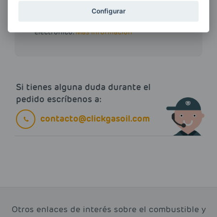
Configurar
Quiero recibir las últimas novedades de AVIA
ENERGIAS por cualquier medio, incluido
electrónico.
Más información
Si tienes alguna duda durante el
pedido escríbenos a:
contacto@clickgasoil.com
Otros enlaces de interés sobre el combustible y