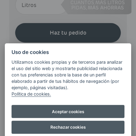
CUANTOS MÁS LITROS
PIDAS,
MÁS AHORRAS
Haz tu pedido
Uso de cookies
Utilizamos cookies propias y de terceros para analizar
el uso del sitio web y mostrarte publicidad relacionada
con tus preferencias sobre la base de un perfil
¿QUIERES ESTAR AL DÍA DE
elaborado a partir de tus hábitos de navegación (por
LAS
ejemplo, páginas visitadas).
ÚLTIMAS NOVEDADES?
Política de cookies.
Aceptar cookies
E-MAIL
Rechazar cookies