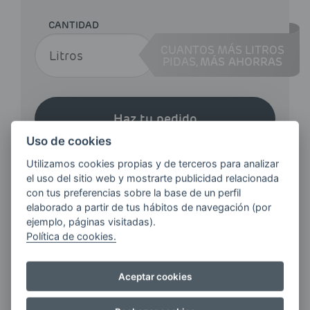
CANTIDAD
CUANTOS MÁS LITROS
PIDAS,
MÁS AHORRAS
Haz tu pedido
Uso de cookies
Utilizamos cookies propias y de terceros para analizar
el uso del sitio web y mostrarte publicidad relacionada
con tus preferencias sobre la base de un perfil
elaborado a partir de tus hábitos de navegación (por
ejemplo, páginas visitadas).
¿QUIERES ESTAR AL DÍA DE
Política de cookies.
LAS
ÚLTIMAS NOVEDADES?
Aceptar cookies
E-MAIL