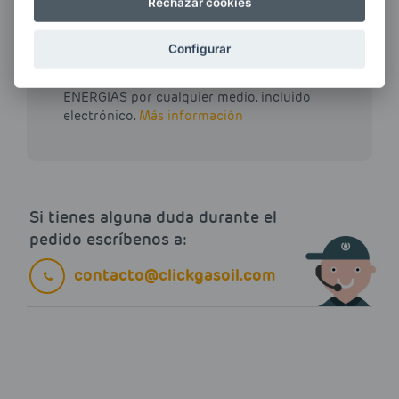
Rechazar cookies
Configurar
Quiero recibir las últimas novedades de AVIA
ENERGIAS por cualquier medio, incluido
electrónico.
Más información
Si tienes alguna duda durante el
pedido escríbenos a:
contacto@clickgasoil.com