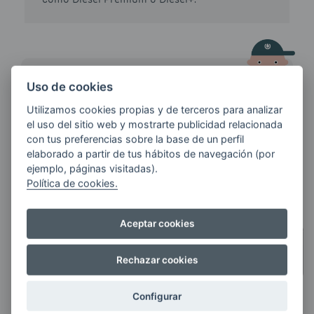
HAZ TU PEDIDO DE
Uso de cookies
GASOIL CALEFACCIÓN
Utilizamos cookies propias y de terceros para analizar
el uso del sitio web y mostrarte publicidad relacionada
con tus preferencias sobre la base de un perfil
CÓDIGO POSTAL / MUNICIPIO
elaborado a partir de tus hábitos de navegación (por
ejemplo, páginas visitadas).
Política de cookies.
Aceptar cookies
CANTIDAD
CUANTOS MÁS LITROS
Rechazar cookies
PIDAS,
MÁS AHORRAS
Configurar