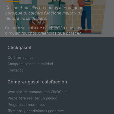
Desmentimos las creencias más comunes
para que tu caldera funcione mejor y tu
factura no se dispare.
Cuando se trata de calefacción con gasoil,
circulan muchas creencias que parecen
lógicas pero que, en realidad, pueden estar
costándote dinero y afectando el rendimiento
Clickgasoil
de tu caldera. Pocas se contrastan con lo que
realmente dicen los expertos.
Quiénes somos
Compromiso con la calidad
Contacto
Comprar gasoil calefacción
Ventajas de comprar con ClickGasoil
Pasos para realizar un pedido
Preguntas frecuentes
Términos y condiciones generales