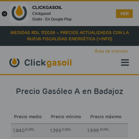
CLICKGASOIL
VER
Clickgasoil
Gratis - En Google Play
Skip to main content
MEDIDAS RDL 7/2026 – PRECIOS ACTUALIZADOS CON LA
NUEVA FISCALIDAD ENERGÉTICA (+INFO)
Área de clientes
Precio Gasóleo A en Badajoz
Precio medio
Precio mínimo
Precio máximo
EUR/L
EUR/L
EUR/L
1.840
1.399
1.999