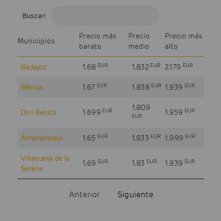
Buscar:
Precio más
Precio
Precio más
Municipios
barato
medio
alto
EUR
EUR
EUR
Badajoz
1.68
1.832
2.179
EUR
EUR
EUR
Mérida
1.67
1.838
1.939
1.809
EUR
EUR
Don Benito
1.699
1.959
EUR
EUR
EUR
EUR
Almendralejo
1.65
1.833
1.999
Villanueva de la
EUR
EUR
EUR
1.69
1.83
1.939
Serena
Anterior
Siguiente