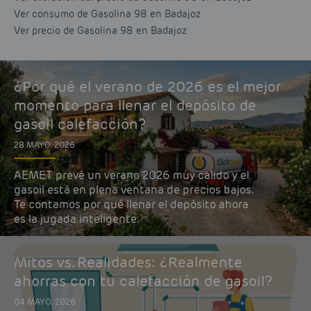
Ver consumo de Gasolina 98 en Badajoz
Ver precio de Gasolina 98 en Badajoz
¿Por qué el verano de 2026 es el mejor
momento para llenar el depósito de
gasoil calefacción?
28 MAYO, 2026
AEMET prevé un verano 2026 muy cálido y el
gasoil está en plena ventana de precios bajos.
Te contamos por qué llenar el depósito ahora
es la jugada inteligente.
Mitos vs. Realidades: ¿Realmente
ahorras con tu calefacción de gasoil?
04 MAYO, 2026