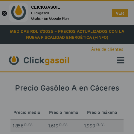
CLICKGASOIL
VER
Clickgasoil
Gratis - En Google Play
Skip to main content
MEDIDAS RDL 7/2026 – PRECIOS ACTUALIZADOS CON LA
NUEVA FISCALIDAD ENERGÉTICA (+INFO)
Área de clientes
Precio Gasóleo A en Cáceres
Precio medio
Precio mínimo
Precio máximo
EUR/L
EUR/L
EUR/L
1.856
1.619
1.999