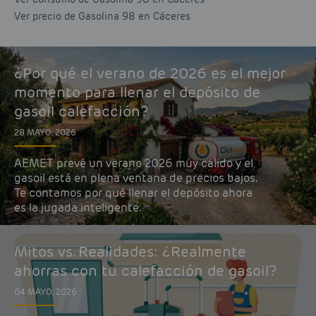
Ver precio de Gasolina 98 en Cáceres
¿Por qué el verano de 2026 es el mejor
momento para llenar el depósito de
gasoil calefacción?
28 MAYO, 2026
AEMET prevé un verano 2026 muy cálido y el
gasoil está en plena ventana de precios bajos.
Te contamos por qué llenar el depósito ahora
es la jugada inteligente.
Mitos vs. Realidades: ¿Realmente
ahorras con tu calefacción de gasoil?
04 MAYO, 2026