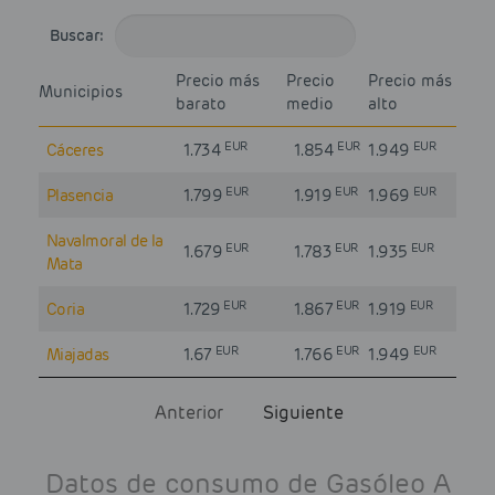
Buscar:
Precio más
Precio
Precio más
Municipios
barato
medio
alto
EUR
EUR
EUR
Cáceres
1.734
1.854
1.949
EUR
EUR
EUR
Plasencia
1.799
1.919
1.969
Navalmoral de la
EUR
EUR
EUR
1.679
1.783
1.935
Mata
EUR
EUR
EUR
Coria
1.729
1.867
1.919
EUR
EUR
EUR
Miajadas
1.67
1.766
1.949
Anterior
Siguiente
Datos de consumo de Gasóleo A