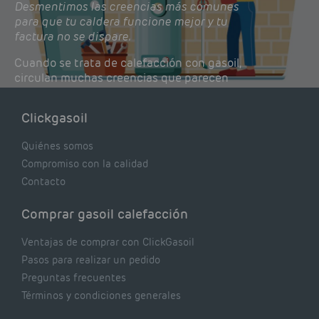
Desmentimos las creencias más comunes
para que tu caldera funcione mejor y tu
factura no se dispare.
Cuando se trata de calefacción con gasoil,
circulan muchas creencias que parecen
lógicas pero que, en realidad, pueden estar
costándote dinero y afectando el rendimiento
Clickgasoil
de tu caldera. Pocas se contrastan con lo que
realmente dicen los expertos.
Quiénes somos
Compromiso con la calidad
Contacto
Comprar gasoil calefacción
Ventajas de comprar con ClickGasoil
Pasos para realizar un pedido
Preguntas frecuentes
Términos y condiciones generales