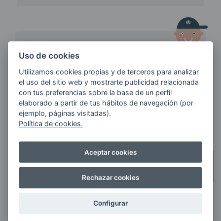
HAZ TU PEDIDO DE
Uso de cookies
GASOIL CALEFACCIÓN
Utilizamos cookies propias y de terceros para analizar
el uso del sitio web y mostrarte publicidad relacionada
con tus preferencias sobre la base de un perfil
CÓDIGO POSTAL / MUNICIPIO
elaborado a partir de tus hábitos de navegación (por
ejemplo, páginas visitadas).
Política de cookies.
CANTIDAD
Aceptar cookies
CUANTOS MÁS LITROS
PIDAS,
MÁS AHORRAS
Rechazar cookies
Configurar
Haz tu pedido