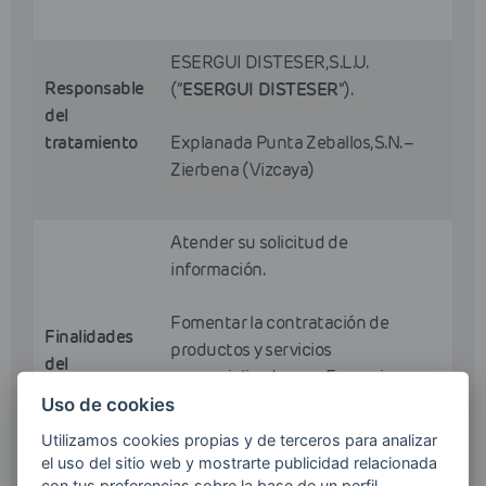
ESERGUI DISTESER, S.L.U.
Responsable
(“
ESERGUI DISTESER
”).
del
tratamiento
Explanada Punta Zeballos, S.N. –
Zierbena (Vizcaya)
Atender su solicitud de
información.
Fomentar la contratación de
Finalidades
productos y servicios
del
comercializados por Esergui
tratamiento
Disteser mediante el envío de
Uso de cookies
comunicaciones comerciales por
Utilizamos cookies propias y de terceros para analizar
cualquier medio, incluido el
el uso del sitio web y mostrarte publicidad relacionada
electrónico.
con tus preferencias sobre la base de un perfil