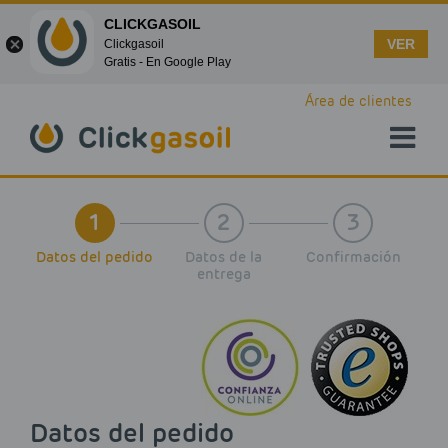
CLICKGASOIL
VER
Clickgasoil
Gratis - En Google Play
Skip to main content
Área de clientes
1
2
3
Datos del pedido
Datos de la
Confirmación
entrega
Datos del pedido