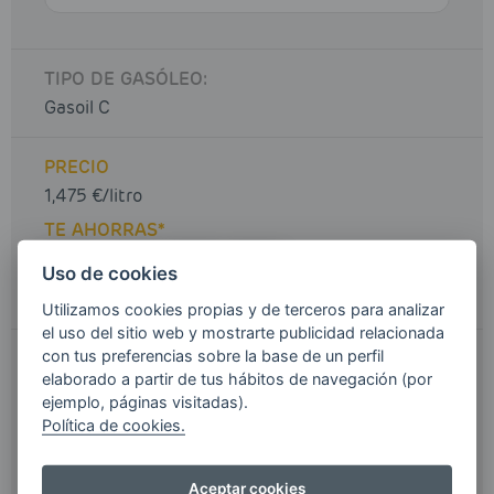
TIPO DE GASÓLEO:
Gasoil C
PRECIO
1,475 €/litro
TE AHORRAS*
Uso de cookies
Utilizamos cookies propias y de terceros para analizar
el uso del sitio web y mostrarte publicidad relacionada
con tus preferencias sobre la base de un perfil
1.475,00
€
TOTAL
elaborado a partir de tus hábitos de navegación (por
ejemplo, páginas visitadas).
Gastos de envío e IVA incluidos
Política de cookies.
> ¿Tienes un cupón de descuento?
Aceptar cookies