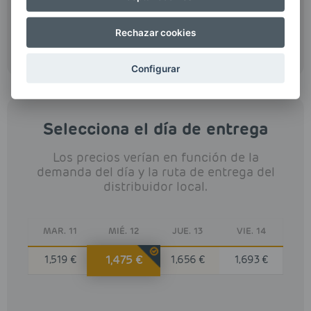
*Ahorro calculado basándonos en el precio medio de
otros proveedores en Illes Balears (1.650€/l)
Rechazar cookies
Más información
sobre precios y cálculo del ahorro
Configurar
Selecciona el día de entrega
Los precios verían en función de la
demanda del día y la ruta de entrega del
distribuidor local.
MAR. 11
MIÉ. 12
JUE. 13
VIE. 14
1,475 €
1,519 €
1,656 €
1,693 €