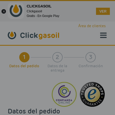
CLICKGASOIL
VER
Clickgasoil
Gratis - En Google Play
Skip to main content
Área de clientes
1
2
3
Datos del pedido
Datos de la
Confirmación
entrega
Datos del pedido