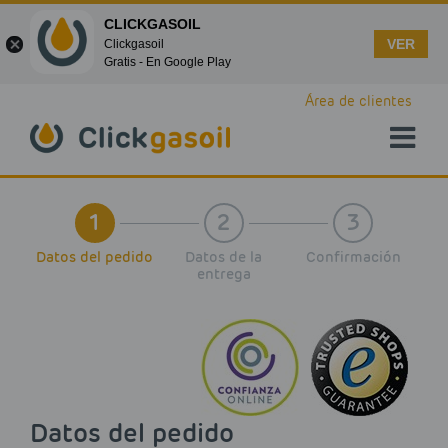
CLICKGASOIL
VER
Clickgasoil
Gratis - En Google Play
Skip to main content
Área de clientes
1
2
3
Datos del pedido
Datos de la
Confirmación
entrega
Datos del pedido