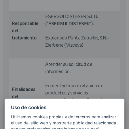
ESERGUI DISTESER, S.L.U.
Responsable
(“
ESERGUI DISTESER
”).
del
tratamiento
Explanada Punta Zeballos, S.N. –
Zierbena (Vizcaya)
Atender su solicitud de
información.
Fomentar la contratación de
Finalidades
productos y servicios
del
comercializados por Esergui
tratamiento
Disteser mediante el envío de
Uso de cookies
comunicaciones comerciales por
Utilizamos cookies propias y de terceros para analizar
cualquier medio, incluido el
el uso del sitio web y mostrarte publicidad relacionada
electrónico.
con tus preferencias sobre la base de un perfil