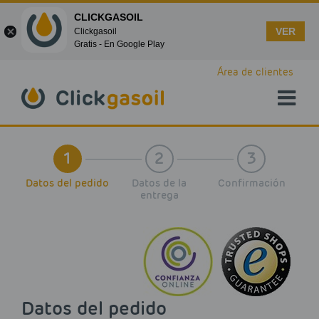
CLICKGASOIL
VER
Clickgasoil
Gratis - En Google Play
Skip to main content
Área de clientes
1
2
3
Datos del pedido
Datos de la
Confirmación
entrega
Datos del pedido