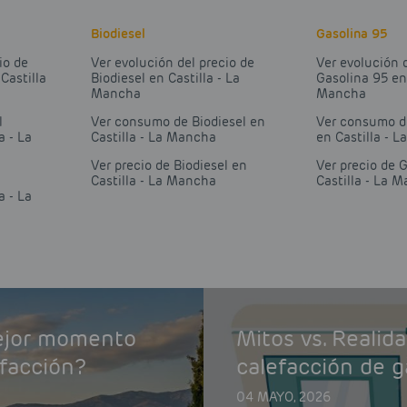
Biodiesel
Gasolina 95
io de
Ver evolución del precio de
Ver evolución 
Castilla
Biodiesel en Castilla - La
Gasolina 95 en 
Mancha
Mancha
l
Ver consumo de Biodiesel en
Ver consumo d
a - La
Castilla - La Mancha
en Castilla - 
Ver precio de Biodiesel en
Ver precio de 
Castilla - La Mancha
Castilla - La 
a - La
mejor momento
Mitos vs. Realid
efacción?
calefacción de g
04 MAYO, 2026