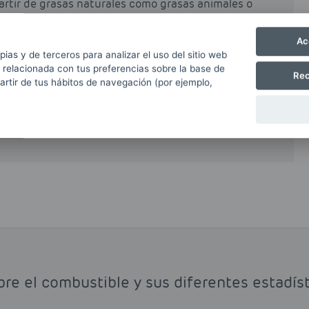
partir de grasas naturales como grasas animales o
rocesos industriales de esterificación y
Ac
al o total del petrodiésel o gasóleo obtenido a
pias y de terceros para analizar el uso del sitio web
 relacionada con tus preferencias sobre la base de
e reduce de forma muy notable las emisiones
Rec
partir de tus hábitos de navegación (por ejemplo,
ido de carbono y otros hidrocarburos volátiles.
biodiesel que argumentan que el proceso de
ción masiva de plantaciones forestales.
bre el combustible y sus diferentes estadíst