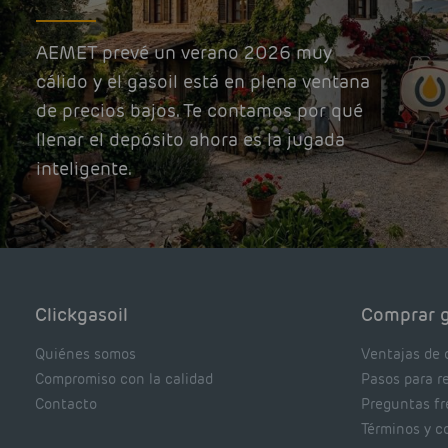
AEMET prevé un verano 2026 muy
cálido y el gasoil está en plena ventana
de precios bajos. Te contamos por qué
llenar el depósito ahora es la jugada
inteligente.
Clickgasoil
Comprar g
Quiénes somos
Ventajas de 
Compromiso con la calidad
Pasos para r
Contacto
Preguntas f
Términos y c