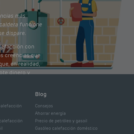
ncias más
caldera funcione
se dispare.
lefacción con
as creencias que
ue, en realidad,
ote dinero y
nto de tu caldera.
con lo que
Blog
xpertos.
calefacción
Consejos
Ahorrar energía
 calefacción
Precio de petróleo y gasoil
il
Gasóleo calefacción doméstico