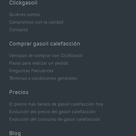
Clickgasoil
de tu caldera. Pocas se contrastan con lo que
realmente dicen los expertos.
Quiénes somos
Compromiso con la calidad
Contacto
Comprar gasoil calefacción
Ventajas de comprar con ClickGasoil
Pasos para realizar un pedido
Preguntas frecuentes
Términos y condiciones generales
Precios
El precio más barato de gasoil calefacción hoy
Evolución del precio del gasoil calefacción
Evolución del consumo de gasoil calefacción
Blog