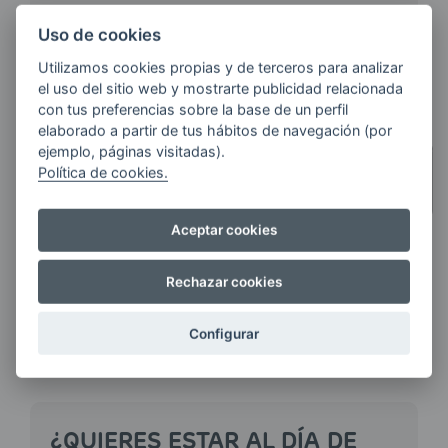
CÓDIGO POSTAL / MUNICIPIO
Uso de cookies
Utilizamos cookies propias y de terceros para analizar
el uso del sitio web y mostrarte publicidad relacionada
con tus preferencias sobre la base de un perfil
elaborado a partir de tus hábitos de navegación (por
CANTIDAD
ejemplo, páginas visitadas).
Política de cookies.
CUANTOS MÁS LITROS
PIDAS,
MÁS AHORRAS
Aceptar cookies
Haz tu pedido
Rechazar cookies
Configurar
¿QUIERES ESTAR AL DÍA DE