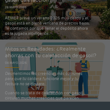
28 MAYO, 2026
AEMET prevé un verano 2026 muy cálido y el
gasoil está en plena ventana de precios bajos.
Te contamos por qué llenar el depósito ahora
es la jugada inteligente.
Mitos vs. Realidades: ¿Realmente
ahorras con tu calefacción de gasoil?
04 MAYO, 2026
Desmentimos las creencias más comunes
para que tu caldera funcione mejor y tu
factura no se dispare.
Cuando se trata de calefacción con gasoil,
circulan muchas creencias que parecen
lógicas pero que, en realidad, pueden estar
costándote dinero y afectando el rendimiento