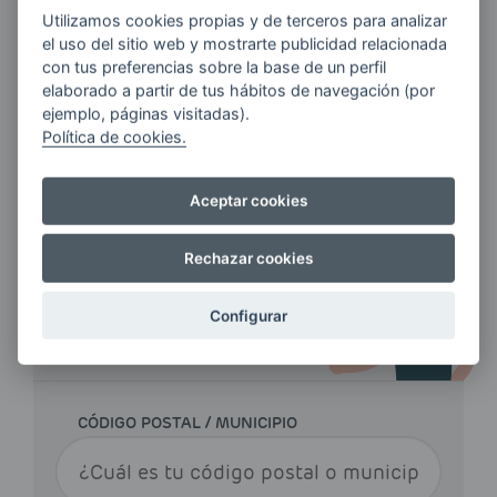
ventaja es que reduce de forma muy notable
Utilizamos cookies propias y de terceros para analizar
las emisiones nocivas de los vehículos,
el uso del sitio web y mostrarte publicidad relacionada
principalmente monóxido de carbono y otros
con tus preferencias sobre la base de un perfil
hidrocarburos volátiles. Sin embargo, también
elaborado a partir de tus hábitos de navegación (por
existen detractores del biodiesel que
ejemplo, páginas visitadas).
Política de cookies.
argumentan que el proceso de fabricación de
los biodiesel implica la destrucción masiva de
plantaciones forestales.
Aceptar cookies
Rechazar cookies
Configurar
HAZ TU PEDIDO DE
GASOIL CALEFACCIÓN
CÓDIGO POSTAL / MUNICIPIO