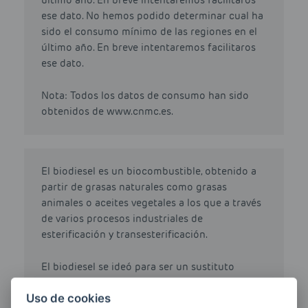
último año. En breve intentaremos facilitaros
ese dato. No hemos podido determinar cual ha
sido el consumo mínimo de las regiones en el
último año. En breve intentaremos facilitaros
ese dato.
Nota: Todos los datos de consumo han sido
obtenidos de www.cnmc.es.
El biodiesel es un biocombustible, obtenido a
partir de grasas naturales como grasas
animales o aceites vegetales a los que a través
de varios procesos industriales de
esterificación y transesterificación.
El biodiesel se ideó para ser un sustituto
parcial o total del petrodiésel o gasóleo
Uso de cookies
obtenido a partir del petróleo. Su principal