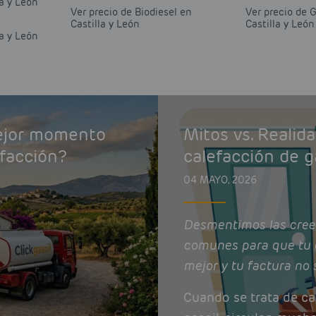
a y León
Ver precio de Biodiesel en
Ver precio de 
Castilla y León
Castilla y León
a y León
mejor momento
Mitos vs. Realid
efacción?
calefacción de g
04 MAYO, 2026
Desmentimos las cree
comunes para que tu 
mejor y tu factura no 
Cuando se trata de ca