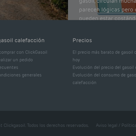
gasoil, circulan much
parecen lógicas pero q
pueden estar costánd
afectando el rendimie
Pocas se contrastan 
asoil calefacción
Precios
realmente dicen los e
comprar con ClickGasoil
El precio más barato de gasoil 
ealizar un pedido
hoy
recuentes
Evolución del precio del gasoil
ondiciones generales
Evolución del consumo de gaso
calefacción
t Clickgasoil. Todos los derechos reservados.
Aviso legal
/
Polític