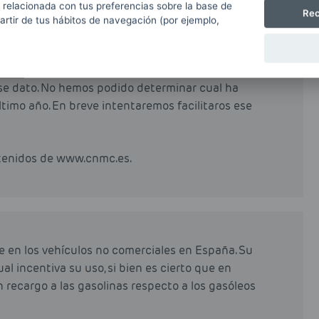
 relacionada con tus preferencias sobre la base de
Rec
partir de tus hábitos de navegación (por ejemplo,
ido el consumo máximo de las regiones en el
ese dato. No hemos podido determinar cual ha
ltimo año. En breve intentaremos facilitaros ese
btenidos de www.cnmc.es.
e en los vehículos no comerciales en España. Su
al incentiva su uso, si bien es cierto que en
n recargo a las gasolinas respecto a los gasóleos