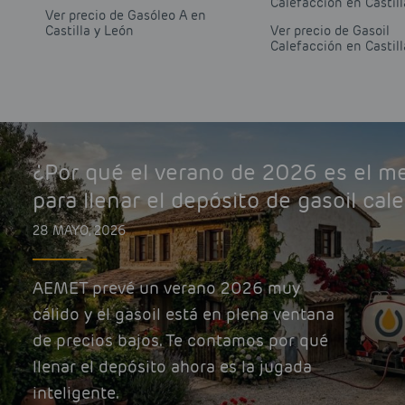
Calefacción en Castill
Ver precio de Gasóleo A en
Castilla y León
Ver precio de Gasoil
Calefacción en Castill
¿Por qué el verano de 2026 es el 
para llenar el depósito de gasoil cal
28 MAYO, 2026
AEMET prevé un verano 2026 muy
cálido y el gasoil está en plena ventana
de precios bajos. Te contamos por qué
llenar el depósito ahora es la jugada
inteligente.