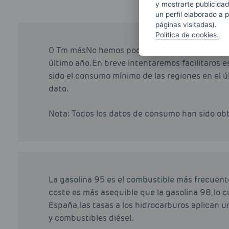
y mostrarte publicidad
un perfil elaborado a 
páginas visitadas).
Política de cookies.
0 Tm másNo hemos podido determinar cual ha s
último año. En breve intentaremos facilitaros 
sido el consumo mínimo de las regiones en el ú
dato.
Nota: Todos los datos de consumo han sido o
La gasolina 95 es el combustible más frecuent
coste es más asequible que la gasolina 98, lo cu
España, las tasas a los hidrocarburos aplican u
y combustibles diésel.