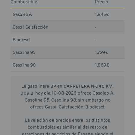
Combustible
Precio
Gasóleo A
1.845€
Gasoil Calefacción
-
Biodiesel
-
Gasolina 95
1.729€
Gasolina 98
1.869€
La gasolinera
BP
en
CARRETERA N-340 KM.
309,8
, hoy día 10-08-2026 ofrece Gasoleo A,
Gasolina 95, Gasolina 98, sin embargo no
ofrece Gasoil Calefacción, Biodiesel.
La relación de precios entre los distintos
combustibles es similar al del resto de
estaciones de servicios de España, siendo el