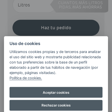
CUANTOS MÁS LITROS
PIDAS,
MÁS AHORRAS
Haz tu pedido
Uso de cookies
Utilizamos cookies propias y de terceros para analizar
el uso del sitio web y mostrarte publicidad relacionada
con tus preferencias sobre la base de un perfil
¿QUIERES ESTAR AL DÍA DE
elaborado a partir de tus hábitos de navegación (por
LAS
ejemplo, páginas visitadas).
ÚLTIMAS NOVEDADES?
Política de cookies.
Aceptar cookies
E-MAIL
Rechazar cookies