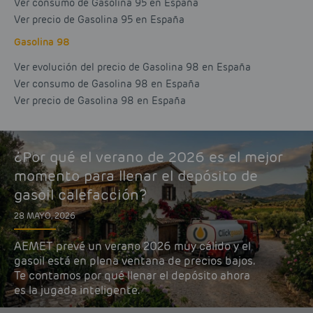
Ver consumo de Gasolina 95 en España
Ver precio de Gasolina 95 en España
Gasolina 98
Ver evolución del precio de Gasolina 98 en España
Ver consumo de Gasolina 98 en España
Ver precio de Gasolina 98 en España
¿Por qué el verano de 2026 es el mejor
momento para llenar el depósito de
gasoil calefacción?
28 MAYO, 2026
AEMET prevé un verano 2026 muy cálido y el
gasoil está en plena ventana de precios bajos.
Te contamos por qué llenar el depósito ahora
es la jugada inteligente.