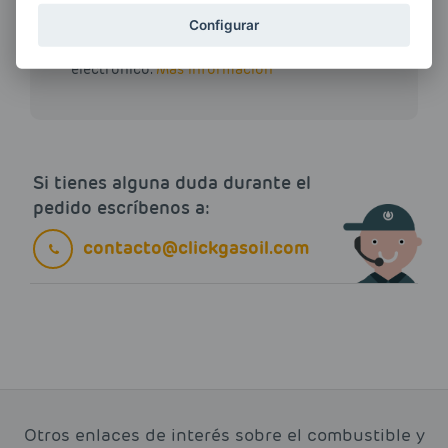
Configurar
Quiero recibir las últimas novedades de AVIA
ENERGIAS por cualquier medio, incluido
electrónico.
Más información
Si tienes alguna duda durante el
pedido escríbenos a:
contacto@clickgasoil.com
Otros enlaces de interés sobre el combustible y