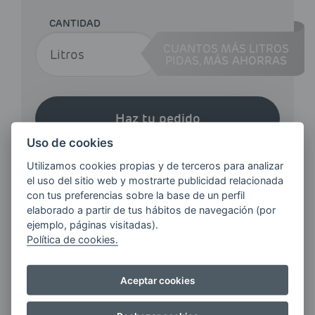
CANTIDAD
CUANTOS MÁS LITROS
PIDAS,
MÁS AHORRAS
Haz tu pedido
Uso de cookies
Utilizamos cookies propias y de terceros para analizar
el uso del sitio web y mostrarte publicidad relacionada
con tus preferencias sobre la base de un perfil
elaborado a partir de tus hábitos de navegación (por
ejemplo, páginas visitadas).
¿QUIERES ESTAR AL DÍA DE
Política de cookies.
LAS
ÚLTIMAS NOVEDADES?
Aceptar cookies
E-MAIL