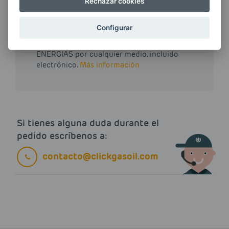
Rechazar cookies
Configurar
Quiero recibir las últimas novedades de AVIA
ENERGIAS por cualquier medio, incluido
electrónico.
Más información
Si tienes alguna duda durante el
pedido escríbenos a:
contacto@clickgasoil.com