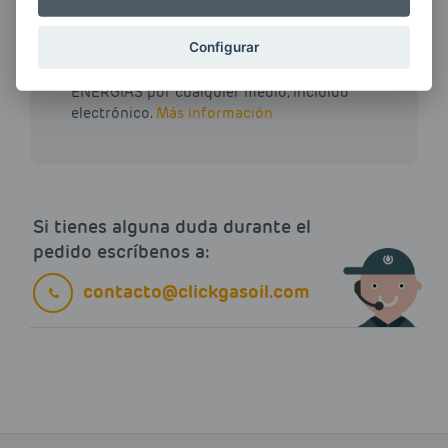
Configurar
Quiero recibir las últimas novedades de AVIA
ENERGIAS por cualquier medio, incluido
electrónico.
Más información
Si tienes alguna duda durante el
pedido escríbenos a:
contacto@clickgasoil.com