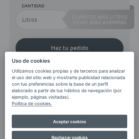
CANTIDAD
CUANTOS MÁS LITROS
PIDAS,
MÁS AHORRAS
Haz tu pedido
Uso de cookies
Utilizamos cookies propias y de terceros para analizar
el uso del sitio web y mostrarte publicidad relacionada
con tus preferencias sobre la base de un perfil
elaborado a partir de tus hábitos de navegación (por
¿QUIERES ESTAR AL DÍA DE
ejemplo, páginas visitadas).
LAS
Política de cookies.
ÚLTIMAS NOVEDADES?
Aceptar cookies
E-MAIL
Rechazar cookies