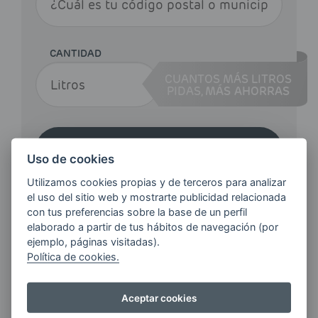
CANTIDAD
CUANTOS MÁS LITROS
PIDAS,
MÁS AHORRAS
Haz tu pedido
Uso de cookies
Utilizamos cookies propias y de terceros para analizar
el uso del sitio web y mostrarte publicidad relacionada
con tus preferencias sobre la base de un perfil
elaborado a partir de tus hábitos de navegación (por
ejemplo, páginas visitadas).
Política de cookies.
¿QUIERES ESTAR AL DÍA DE
LAS
ÚLTIMAS NOVEDADES?
Aceptar cookies