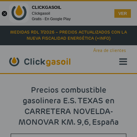
CLICKGASOIL
VER
Clickgasoil
Gratis - En Google Play
Skip to main content
MEDIDAS RDL 7/2026 – PRECIOS ACTUALIZADOS CON LA
NUEVA FISCALIDAD ENERGÉTICA (+INFO)
Área de clientes
Precios combustible
gasolinera E.S. TEXAS en
CARRETERA NOVELDA-
MONOVAR KM. 9,6, España