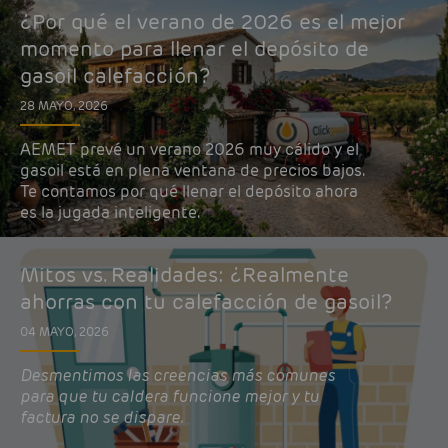
¿Por qué el verano de 2026 es el mejor
momento para llenar el depósito de
gasoil calefacción?
28 MAYO, 2026
AEMET prevé un verano 2026 muy cálido y el
gasoil está en plena ventana de precios bajos.
Te contamos por qué llenar el depósito ahora
es la jugada inteligente.
Mitos vs. Realidades: ¿Realmente
ahorras con tu calefacción de gasoil?
04 MAYO, 2026
Desmentimos las creencias más comunes
para que tu caldera funcione mejor y tu
factura no se dispare.