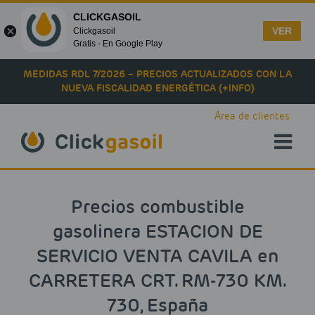
CLICKGASOIL
VER
Clickgasoil
Gratis - En Google Play
Skip to main content
MEDIDAS RDL 7/2026 – PRECIOS ACTUALIZADOS CON LA
NUEVA FISCALIDAD ENERGÉTICA (+INFO)
Área de clientes
Precios combustible
gasolinera ESTACION DE
SERVICIO VENTA CAVILA en
CARRETERA CRT. RM-730 KM.
730, España