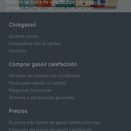
Cuando se trata de calefacción con gasoil,
circulan muchas creencias que parecen
lógicas pero que, en realidad, pueden estar
costándote dinero y afectando el rendimiento
Clickgasoil
de tu caldera. Pocas se contrastan con lo que
realmente dicen los expertos.
Quiénes somos
Compromiso con la calidad
Contacto
Comprar gasoil calefacción
Ventajas de comprar con ClickGasoil
Pasos para realizar un pedido
Preguntas frecuentes
Términos y condiciones generales
Precios
El precio más barato de gasoil calefacción hoy
Evolución del precio del gasoil calefacción