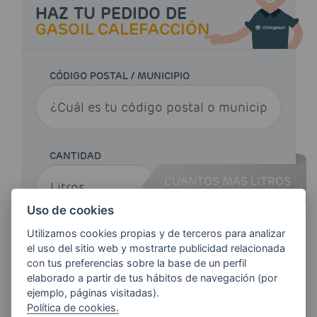
HAZ TU PEDIDO DE
GASOIL CALEFACCIÓN
CÓDIGO POSTAL / MUNICIPIO
CANTIDAD
CUANTOS MÁS LITROS
PIDAS,
MÁS AHORRAS
Uso de cookies
Utilizamos cookies propias y de terceros para analizar
el uso del sitio web y mostrarte publicidad relacionada
Haz tu pedido
con tus preferencias sobre la base de un perfil
elaborado a partir de tus hábitos de navegación (por
ejemplo, páginas visitadas).
Política de cookies.