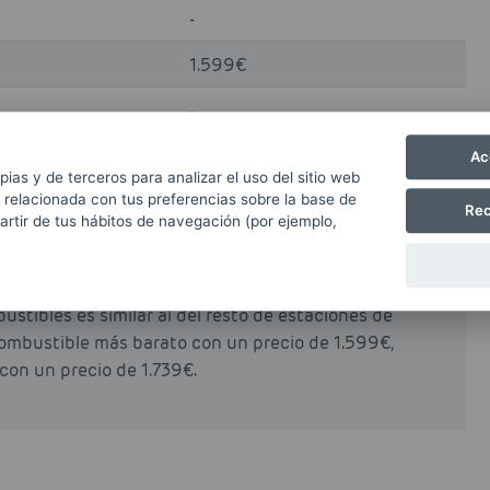
-
1.599€
-
Ac
pias y de terceros para analizar el uso del sitio web
 relacionada con tus preferencias sobre la base de
RA N-240, KM:6,05 PERAFORT - TARRAGONA
Rec
partir de tus hábitos de navegación (por ejemplo,
A, Gasolina 95, sin embargo no ofrece Gasoil
lina 98, Biodiesel.
ustibles es similar al del resto de estaciones de
 combustible más barato con un precio de 1.599€,
con un precio de 1.739€.