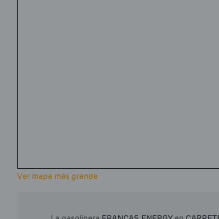
Ver mapa más grande
La gasolinera
FRANCAS ENERGY
en
CARRETE