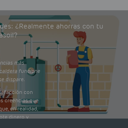
ades: ¿Realmente ahorras con tu
asoil?
ncias más
caldera funcione
se dispare.
lefacción con
as creencias que
ue, en realidad,
ote dinero y
nto de tu caldera.