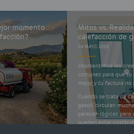
mejor momento
Mitos vs. Realid
efacción?
calefacción de g
04 MAYO, 2026
Desmentimos las cree
comunes para que tu 
mejor y tu factura no 
Cuando se trata de ca
gasoil, circulan much
parecen lógicas pero q
pueden estar costánd
afectando el rendimie