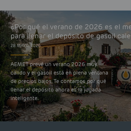
¿Por qué el verano de 2026 es el 
para llenar el depósito de gasoil cal
28 MAYO, 2026
AEMET prevé un verano 2026 muy
cálido y el gasoil está en plena ventana
de precios bajos. Te contamos por qué
llenar el depósito ahora es la jugada
inteligente.