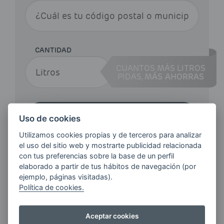
CANTIDAD
CUANTOS MÁS LITROS
PIDAS,
MÁS AHORRAS
Haz tu pedido
Uso de cookies
Utilizamos cookies propias y de terceros para analizar
el uso del sitio web y mostrarte publicidad relacionada
con tus preferencias sobre la base de un perfil
elaborado a partir de tus hábitos de navegación (por
ejemplo, páginas visitadas).
Política de cookies.
¿QUIERES ESTAR AL DÍA DE
LAS
Aceptar cookies
ÚLTIMAS NOVEDADES?