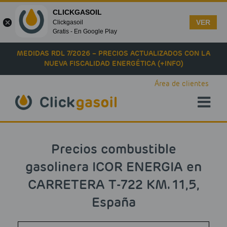
CLICKGASOIL
VER
Clickgasoil
Gratis - En Google Play
Skip to main content
MEDIDAS RDL 7/2026 – PRECIOS ACTUALIZADOS CON LA
NUEVA FISCALIDAD ENERGÉTICA (+INFO)
Área de clientes
Precios combustible
gasolinera ICOR ENERGIA en
CARRETERA T-722 KM. 11,5,
España