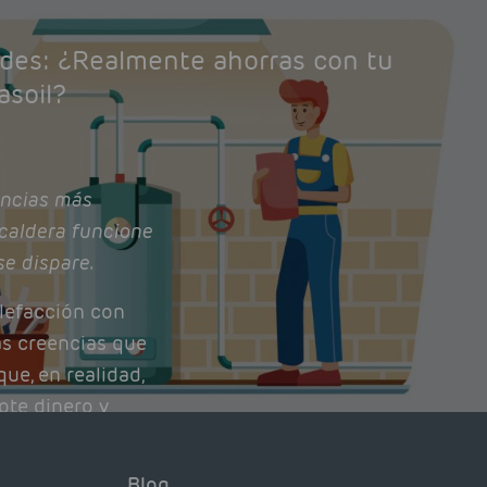
ades: ¿Realmente ahorras con tu
asoil?
ncias más
caldera funcione
se dispare.
lefacción con
as creencias que
ue, en realidad,
ote dinero y
nto de tu caldera.
con lo que
Blog