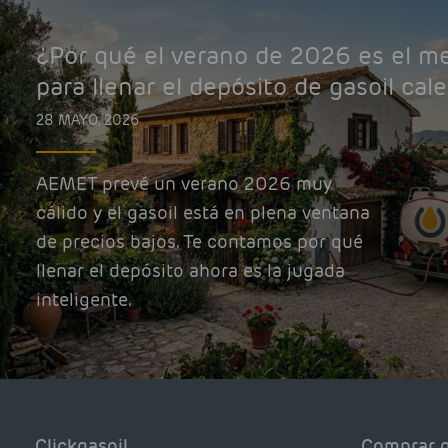
¿Por qué el verano de 2026 es el 
para llenar el depósito de gasoil cal
28 MAYO, 2026
AEMET prevé un verano 2026 muy
cálido y el gasoil está en plena ventana
de precios bajos. Te contamos por qué
llenar el depósito ahora es la jugada
inteligente.
Clickgasoil
Comprar g