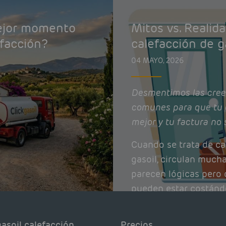
mejor momento
Mitos vs. Realid
efacción?
calefacción de g
04 MAYO, 2026
Desmentimos las cree
comunes para que tu 
mejor y tu factura no 
Cuando se trata de ca
gasoil, circulan much
parecen lógicas pero q
pueden estar costánd
afectando el rendimie
Pocas se contrastan 
asoil calefacción
Precios