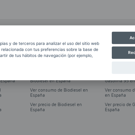
Ac
rés sobre el combustible y sus diferentes 
pias y de terceros para analizar el uso del sitio web
 relacionada con tus preferencias sobre la base de
Rec
partir de tus hábitos de navegación (por ejemplo,
Biodiesel
Gasolina 95
io de
Ver evolución del precio de
Ver evolución 
n España
Biodiesel en España
Gasolina 95 e
l
Ver consumo de Biodiesel en
Ver consumo d
a
España
en España
Ver precio de Biodiesel en
Ver precio de 
a
España
España