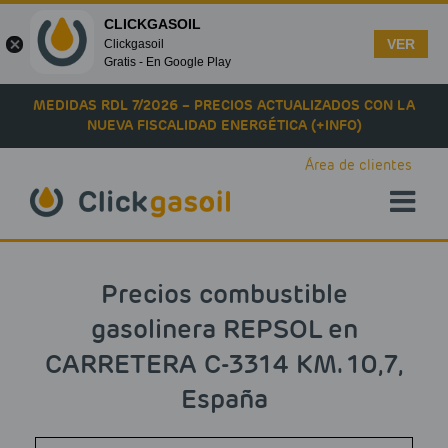
CLICKGASOIL
VER
Clickgasoil
Gratis - En Google Play
Skip to main content
MEDIDAS RDL 7/2026 – PRECIOS ACTUALIZADOS CON LA
NUEVA FISCALIDAD ENERGÉTICA (+INFO)
Área de clientes
Precios combustible
gasolinera REPSOL en
CARRETERA C-3314 KM. 10,7,
España