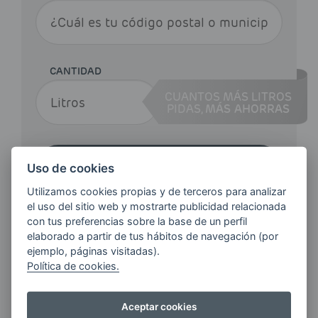
CANTIDAD
CUANTOS MÁS LITROS
PIDAS,
MÁS AHORRAS
Haz tu pedido
Uso de cookies
Utilizamos cookies propias y de terceros para analizar
el uso del sitio web y mostrarte publicidad relacionada
con tus preferencias sobre la base de un perfil
elaborado a partir de tus hábitos de navegación (por
ejemplo, páginas visitadas).
Política de cookies.
¿QUIERES ESTAR AL DÍA DE
LAS
Aceptar cookies
ÚLTIMAS NOVEDADES?