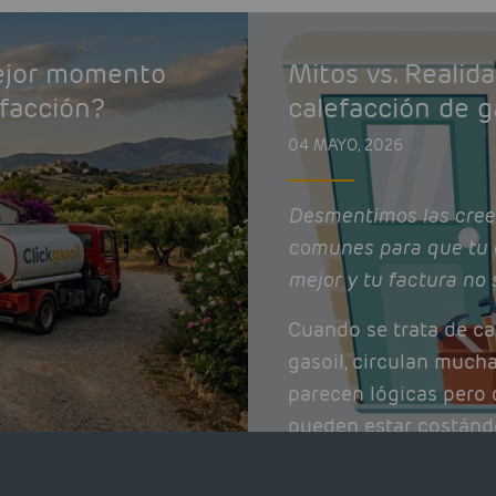
mejor momento
Mitos vs. Realid
efacción?
calefacción de g
04 MAYO, 2026
Desmentimos las cree
comunes para que tu 
mejor y tu factura no 
Cuando se trata de ca
gasoil, circulan much
parecen lógicas pero q
pueden estar costánd
afectando el rendimie
Pocas se contrastan 