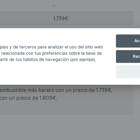
-
1.739€
-
Ac
pias y de terceros para analizar el uso del sitio web
 relacionada con tus preferencias sobre la base de
Rec
partir de tus hábitos de navegación (por ejemplo,
CTRA. ARCHENA KM. 32
, hoy día 07-08-2026
frece Gasoil Calefacción, Gasolina 98, Biodiesel.
ustibles es similar al del resto de estaciones de
 combustible más barato con un precio de 1.739€,
con un precio de 1.809€.