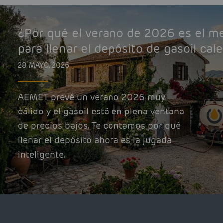
¿Por qué el verano de 2026 es el 
para llenar el depósito de gasoil cal
28 MAYO, 2026
AEMET prevé un verano 2026 muy
cálido y el gasoil está en plena ventana
de precios bajos. Te contamos por qué
llenar el depósito ahora es la jugada
inteligente.