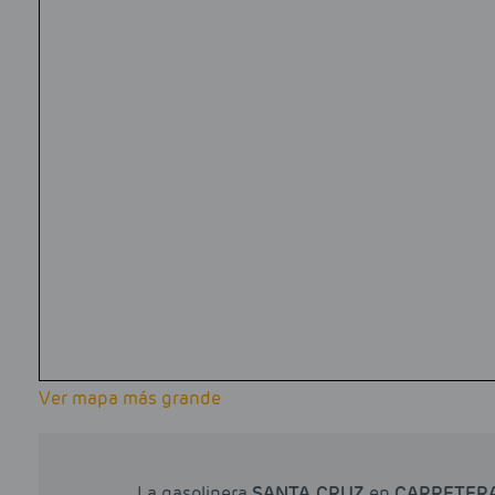
Ver mapa más grande
La gasolinera
SANTA CRUZ
en
CARRETERA