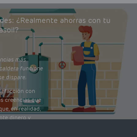
ades: ¿Realmente ahorras con tu
asoil?
ncias más
caldera funcione
se dispare.
lefacción con
as creencias que
ue, en realidad,
ote dinero y
nto de tu caldera.
con lo que