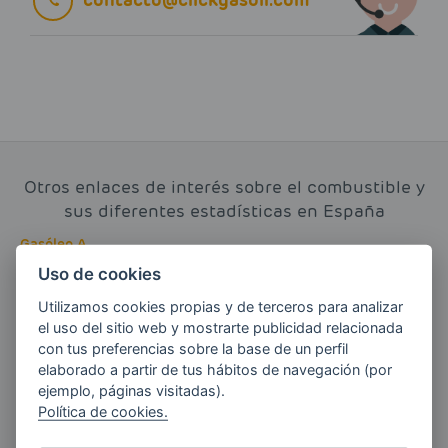
Otros enlaces de interés sobre el combustible y
sus diferentes estadísticas en España
Gasóleo A
Uso de cookies
Ver evolución del precio de Gasóleo A en España
Ver consumo de Gasóleo A en España
Utilizamos cookies propias y de terceros para analizar
el uso del sitio web y mostrarte publicidad relacionada
Ver precio de Gasóleo A en España
con tus preferencias sobre la base de un perfil
Gasoil Calefacción
elaborado a partir de tus hábitos de navegación (por
ejemplo, páginas visitadas).
Ver evolución del precio de Gasoil Calefacción en España
Política de cookies.
Ver consumo de Gasoil Calefacción en España
Ver precio de Gasoil Calefacción en España