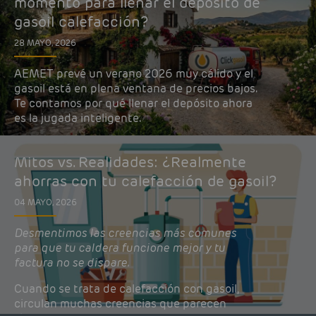
momento para llenar el depósito de
gasoil calefacción?
28 MAYO, 2026
AEMET prevé un verano 2026 muy cálido y el
gasoil está en plena ventana de precios bajos.
Te contamos por qué llenar el depósito ahora
es la jugada inteligente.
Mitos vs. Realidades: ¿Realmente
ahorras con tu calefacción de gasoil?
04 MAYO, 2026
Desmentimos las creencias más comunes
para que tu caldera funcione mejor y tu
factura no se dispare.
Cuando se trata de calefacción con gasoil,
circulan muchas creencias que parecen