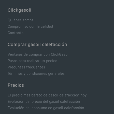
lógicas pero que, en realidad, pueden estar
costándote dinero y afectando el rendimiento
Clickgasoil
de tu caldera. Pocas se contrastan con lo que
realmente dicen los expertos.
Quiénes somos
Compromiso con la calidad
Contacto
Comprar gasoil calefacción
Ventajas de comprar con ClickGasoil
Pasos para realizar un pedido
Preguntas frecuentes
Términos y condiciones generales
Precios
El precio más barato de gasoil calefacción hoy
Evolución del precio del gasoil calefacción
Evolución del consumo de gasoil calefacción