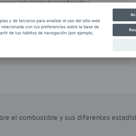
rocesos industriales de esterificación y
Ac
al o total del petrodiésel o gasóleo obtenido a
pias y de terceros para analizar el uso del sitio web
e reduce de forma muy notable las emisiones
 relacionada con tus preferencias sobre la base de
Rec
ido de carbono y otros hidrocarburos volátiles.
partir de tus hábitos de navegación (por ejemplo,
biodiesel que argumentan que el proceso de
ción masiva de plantaciones forestales.
bre el combustible y sus diferentes estadíst