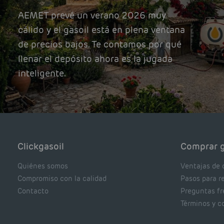
AEMET prevé un verano 2026 muy
cálido y el gasoil está en plena ventana
de precios bajos. Te contamos por qué
llenar el depósito ahora es la jugada
inteligente.
Clickgasoil
Comprar g
Quiénes somos
Ventajas de 
Compromiso con la calidad
Pasos para r
Contacto
Preguntas f
Términos y c