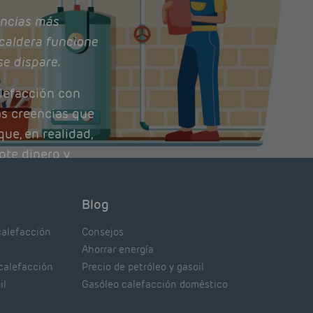
ncias más
caldera funcione
se dispare.
lefacción con
as creencias que
ue, en realidad,
ote dinero y
nto de tu caldera.
con lo que
Blog
xpertos.
calefacción
Consejos
Ahorrar energía
 calefacción
Precio de petróleo y gasoil
il
Gasóleo calefacción doméstico