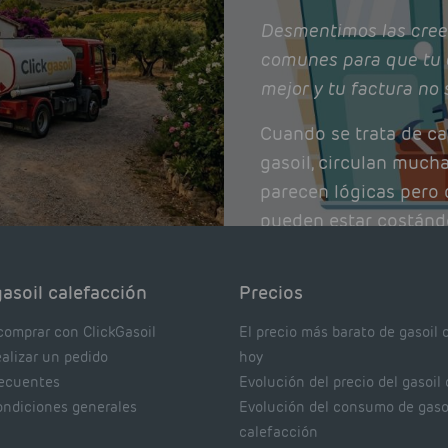
Desmentimos las cree
comunes para que tu 
mejor y tu factura no 
Cuando se trata de ca
gasoil, circulan much
parecen lógicas pero q
pueden estar costánd
afectando el rendimie
Pocas se contrastan 
asoil calefacción
Precios
realmente dicen los e
comprar con ClickGasoil
El precio más barato de gasoil 
ealizar un pedido
hoy
recuentes
Evolución del precio del gasoil
ondiciones generales
Evolución del consumo de gaso
calefacción