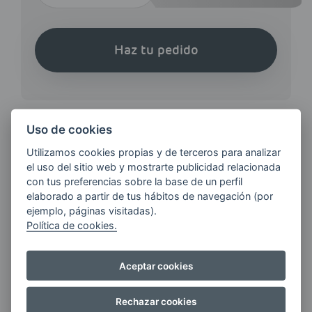
Haz tu pedido
Uso de cookies
Utilizamos cookies propias y de terceros para analizar
¿QUIERES ESTAR AL DÍA DE
el uso del sitio web y mostrarte publicidad relacionada
LAS
con tus preferencias sobre la base de un perfil
ÚLTIMAS NOVEDADES?
elaborado a partir de tus hábitos de navegación (por
ejemplo, páginas visitadas).
Política de cookies.
E-MAIL
Aceptar cookies
Rechazar cookies
Quiero recibir las últimas novedades de AVIA