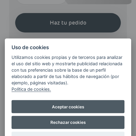
Haz tu pedido
Uso de cookies
Utilizamos cookies propias y de terceros para analizar
el uso del sitio web y mostrarte publicidad relacionada
¿QUIERES ESTAR AL DÍA DE
con tus preferencias sobre la base de un perfil
elaborado a partir de tus hábitos de navegación (por
LAS
ejemplo, páginas visitadas).
ÚLTIMAS NOVEDADES?
Política de cookies.
E-MAIL
Aceptar cookies
Rechazar cookies
Quiero recibir las últimas novedades de AVIA