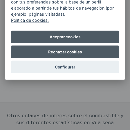
con tus preferencias sobre la base de un perfil
ENERGIAS por cualquier medio, incluido
elaborado a partir de tus hábitos de navegación (por
electrónico.
Más información
ejemplo, páginas visitadas).
Política de cookies.
Aceptar cookies
Si tienes alguna duda durante el
pedido escríbenos a:
Rechazar cookies
contacto@clickgasoil.com
Configurar
Otros enlaces de interés sobre el combustible y
sus diferentes estadísticas en Vila-seca