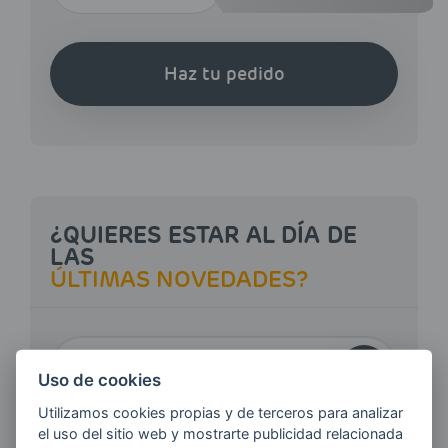
Haz tu pedido
¿QUIERES ESTAR AL DÍA DE
LAS
ÚLTIMAS NOVEDADES?
E-MAIL
Uso de cookies
Utilizamos cookies propias y de terceros para analizar
el uso del sitio web y mostrarte publicidad relacionada
Quiero recibir las últimas novedades de AVIA