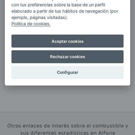
Quiero recibir las últimas novedades de AVIA
con tus preferencias sobre la base de un perfil
ENERGIAS por cualquier medio, incluido
elaborado a partir de tus hábitos de navegación (por
electrónico.
Más información
ejemplo, páginas visitadas).
Política de cookies.
Aceptar cookies
Si tienes alguna duda durante el
pedido escríbenos a:
Rechazar cookies
contacto@clickgasoil.com
Configurar
Otros enlaces de interés sobre el combustible y
sus diferentes estadísticas en Alforja