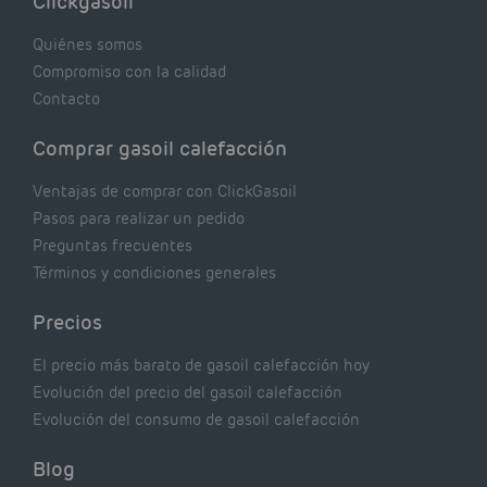
Clickgasoil
de tu caldera. Pocas se contrastan con lo que
realmente dicen los expertos.
Quiénes somos
Compromiso con la calidad
Contacto
Comprar gasoil calefacción
Ventajas de comprar con ClickGasoil
Pasos para realizar un pedido
Preguntas frecuentes
Términos y condiciones generales
Precios
El precio más barato de gasoil calefacción hoy
Evolución del precio del gasoil calefacción
Evolución del consumo de gasoil calefacción
Blog