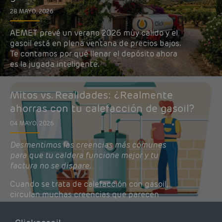
28 MAYO, 2026
AEMET prevé un verano 2026 muy cálido y el
gasoil está en plena ventana de precios bajos.
Te contamos por qué llenar el depósito ahora
es la jugada inteligente.
Mitos vs. Realidades: ¿Realmente
ahorras con tu calefacción de gasoil?
04 MAYO, 2026
Desmentimos las creencias más comunes
para que tu caldera funcione mejor y tu
factura no se dispare.
Cuando se trata de calefacción con gasoil,
circulan muchas creencias que parecen
lógicas pero que, en realidad, pueden estar
costándote dinero y afectando el rendimiento