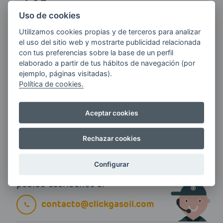
LAS
ÚLTIMAS NOVEDADES?
Uso de cookies
Utilizamos cookies propias y de terceros para analizar
el uso del sitio web y mostrarte publicidad relacionada
E-MAIL
con tus preferencias sobre la base de un perfil
elaborado a partir de tus hábitos de navegación (por
ejemplo, páginas visitadas).
Política de cookies.
Quiero recibir las últimas novedades de AVIA
ENERGIAS por cualquier medio, incluido
Aceptar cookies
electrónico.
Más información
Rechazar cookies
Configurar
Si tienes alguna duda durante el
pedido escríbenos a:
contacto@clickgasoil.com