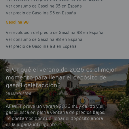
Ver consumo de Gasolina 95 en España
Ver precio de Gasolina 95 en España
Gasolina 98
Ver evolución del precio de Gasolina 98 en España
Ver consumo de Gasolina 98 en España
Ver precio de Gasolina 98 en España
¿Por qué el verano de 2026 es el mejor
momento para llenar el depósito de
gasoil calefacción?
28 MAYO, 2026
AEMET prevé un verano 2026 muy cálido y el
gasoil está en plena ventana de precios bajos.
Te contamos por qué llenar el depósito ahora
es la jugada inteligente.