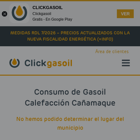
CLICKGASOIL
VER
Clickgasoil
Gratis - En Google Play
Skip to main content
MEDIDAS RDL 7/2026 – PRECIOS ACTUALIZADOS CON LA
NUEVA FISCALIDAD ENERGÉTICA (+INFO)
Área de clientes
Consumo de Gasoil
Calefacción Cañamaque
No hemos podido determinar el lugar del
municipio