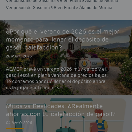
Ver consumo de Gasolina 98 en Fuente Álamo de Murcia
Ver precio de Gasolina 98 en Fuente Álamo de Murcia
¿Por qué el verano de 2026 es el mejor
momento para llenar el depósito de
gasoil calefacción?
28 MAYO, 2026
AEMET prevé un verano 2026 muy cálido y el
gasoil está en plena ventana de precios bajos.
Te contamos por qué llenar el depósito ahora
es la jugada inteligente.
Mitos vs. Realidades: ¿Realmente
ahorras con tu calefacción de gasoil?
04 MAYO, 2026