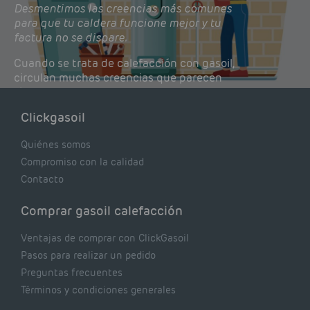
Desmentimos las creencias más comunes
para que tu caldera funcione mejor y tu
factura no se dispare.
Cuando se trata de calefacción con gasoil,
circulan muchas creencias que parecen
lógicas pero que, en realidad, pueden estar
costándote dinero y afectando el rendimiento
Clickgasoil
de tu caldera. Pocas se contrastan con lo que
realmente dicen los expertos.
Quiénes somos
Compromiso con la calidad
Contacto
Comprar gasoil calefacción
Ventajas de comprar con ClickGasoil
Pasos para realizar un pedido
Preguntas frecuentes
Términos y condiciones generales