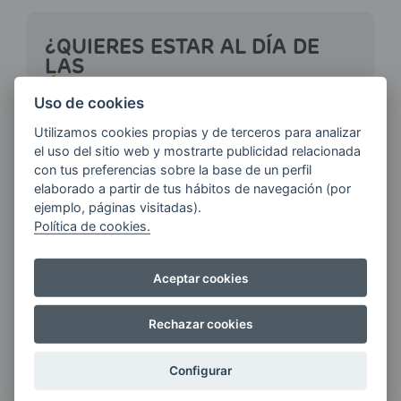
¿QUIERES ESTAR AL DÍA DE
LAS
ÚLTIMAS NOVEDADES?
Uso de cookies
Utilizamos cookies propias y de terceros para analizar
E-MAIL
el uso del sitio web y mostrarte publicidad relacionada
con tus preferencias sobre la base de un perfil
elaborado a partir de tus hábitos de navegación (por
ejemplo, páginas visitadas).
Política de cookies.
Quiero recibir las últimas novedades de AVIA
ENERGIAS por cualquier medio, incluido
electrónico.
Más información
Aceptar cookies
Rechazar cookies
Si tienes alguna duda durante el
Configurar
pedido escríbenos a: